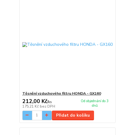
Těsnění vzduchového filtru HONDA - GX160
212,00 Kč
Od objednání do 3
/
ks
dnů
175,21 Kč
bez DPH
Přidat do košíku