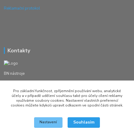
Reklamační protokol
Kontakty
BN nástroje
Michal Žežulka
Pro základní funkčnost, zpříjemnění používání webu, analytické
+420 777982023
účely a v případě udělení souhlasu také pro účely cílení reklamy
využíváme soubory cookies. Nastavení vlastních preferencí
cookies můžete kdykoli upravit odkazem ve spodní části stránek.
brusirnanastroju@seznam.cz
Souhlasím
Nastavení