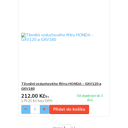
Těsnění vzduchového filtru HONDA - GXV120 a
GXV160
212,00 Kč
Od objednání do 3
/
ks
dnů
175,21 Kč
bez DPH
Přidat do košíku
strana
z 1