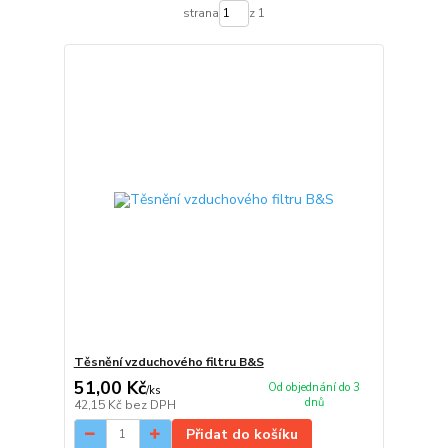
strana
z 1
Těsnění vzduchového filtru B&S
51,00 Kč
Od objednání do 3
/
ks
dnů
42,15 Kč
bez DPH
Přidat do košíku