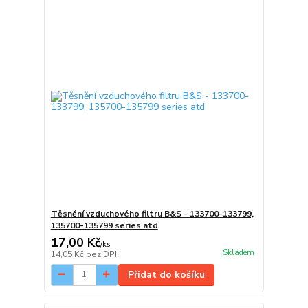
Těsnění vzduchového filtru B&S - 133700-133799,
135700-135799 series atd
17,00 Kč
/
ks
Skladem
14,05 Kč
bez DPH
Přidat do košíku