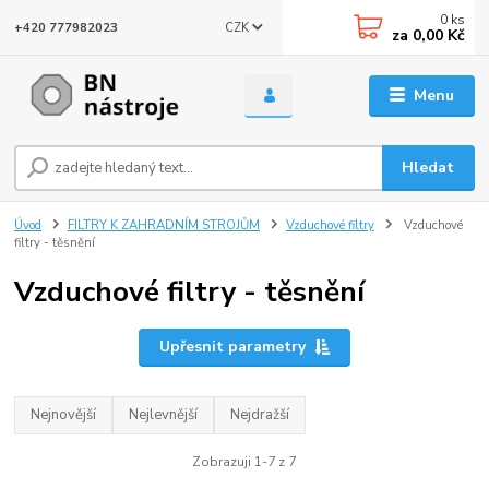
0
ks
CZK
+420 777982023
za
0,00 Kč
Menu
Hledat
Úvod
FILTRY K ZAHRADNÍM STROJŮM
Vzduchové filtry
Vzduchové
filtry - těsnění
Vzduchové filtry - těsnění
Upřesnit parametry
Nejnovější
Nejlevnější
Nejdražší
Zobrazuji 1-7 z 7