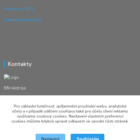
Informace o EET
Reklamační protokol
Kontakty
BN nástroje
Michal Žežulka
Pro základní funkčnost, zpříjemnění používání webu, analytické
+420 777982023
účely a v případě udělení souhlasu také pro účely cílení reklamy
využíváme soubory cookies. Nastavení vlastních preferencí
cookies můžete kdykoli upravit odkazem ve spodní části stránek.
brusirnanastroju@seznam.cz
Souhlasím
Nastavení