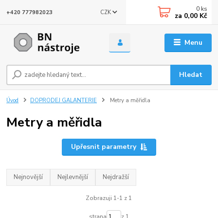
0
ks
CZK
+420 777982023
za
0,00 Kč
Menu
Hledat
Úvod
DOPRODEJ GALANTERIE
Metry a měřidla
Metry a měřidla
Upřesnit parametry
Nejnovější
Nejlevnější
Nejdražší
Zobrazuji 1-1 z 1
strana
z 1