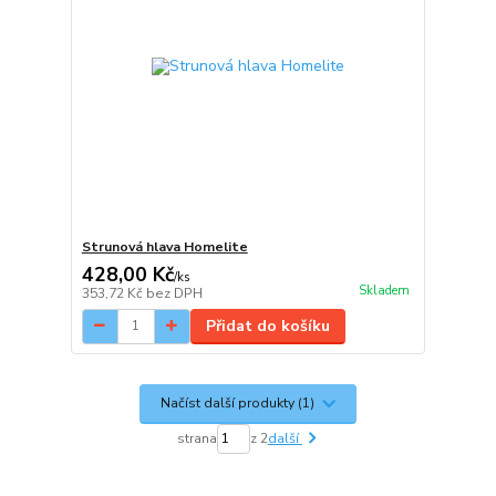
Strunová hlava Homelite
428,00 Kč
/
ks
Skladem
353,72 Kč
bez DPH
Přidat do košíku
Načíst další produkty (1)
strana
z 2
další