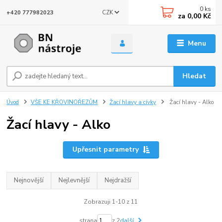
0
ks
CZK
+420 777982023
za
0,00 Kč
Menu
Hledat
Úvod
VŠE KE KŘOVINOŘEZŮM
Žací hlavy a cívky
Žací hlavy - Alko
Žací hlavy - Alko
Upřesnit parametry
Nejnovější
Nejlevnější
Nejdražší
Zobrazuji 1-10 z 11
strana
z 2
další