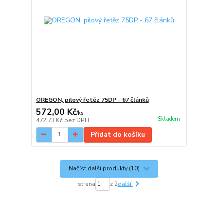
OREGON, pilový řetěz 75DP - 67 článků
572,00 Kč
/
ks
Skladem
472,73 Kč
bez DPH
Přidat do košíku
Načíst další produkty (10)
strana
z 2
další