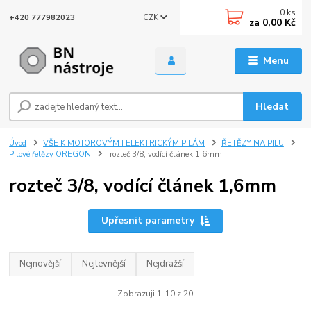
0
ks
CZK
+420 777982023
za
0,00 Kč
Menu
Hledat
Úvod
VŠE K MOTOROVÝM I ELEKTRICKÝM PILÁM
ŘETĚZY NA PILU
Pilové řetězy OREGON
rozteč 3/8, vodící článek 1,6mm
rozteč 3/8, vodící článek 1,6mm
Upřesnit parametry
Nejnovější
Nejlevnější
Nejdražší
Zobrazuji 1-10 z 20