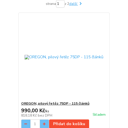
strana
z 2
další
OREGON, pilový řetěz 75DP - 115 článků
990,00 Kč
/
ks
Skladem
818,18 Kč
bez DPH
Přidat do košíku