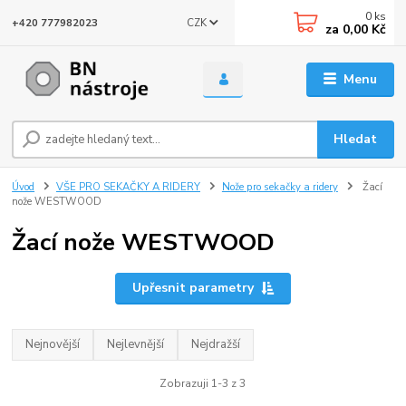
0
ks
CZK
+420 777982023
za
0,00 Kč
Menu
Hledat
Úvod
VŠE PRO SEKAČKY A RIDERY
Nože pro sekačky a ridery
Žací
nože WESTWOOD
Žací nože WESTWOOD
Upřesnit parametry
Nejnovější
Nejlevnější
Nejdražší
Zobrazuji 1-3 z 3