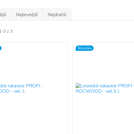
jší
Nejlevnější
Nejdražší
1-3 z 3
Novinka