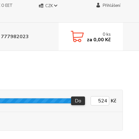
 O EET
Přihlášení
CZK
0
ks
 777982023
za
0,00 Kč
Do
Kč