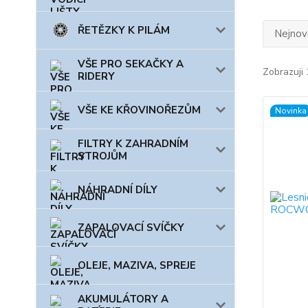
ŘETĚZKY K PILÁM
Nejnově
VŠE PRO SEKAČKY A
Zobrazuji 
RIDERY
VŠE KE KŘOVINOŘEZŮM
Novinka
FILTRY K ZAHRADNÍM
STROJŮM
NÁHRADNÍ DÍLY
ZAPALOVACÍ SVÍČKY
OLEJE, MAZIVA, SPREJE
AKUMULÁTORY A