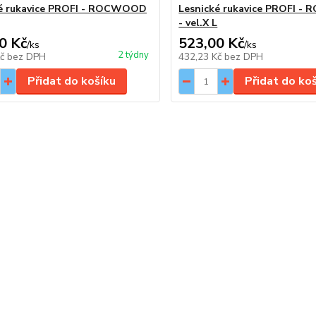
ké rukavice PROFI - ROCWOOD
Lesnické rukavice PROFI 
- vel.X L
0 Kč
523,00 Kč
/
ks
/
ks
2 týdny
Kč
bez DPH
432,23 Kč
bez DPH
Přidat do košíku
Přidat do ko