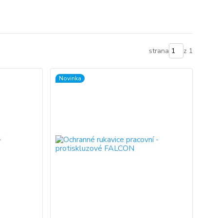
strana
z 1
Novinka