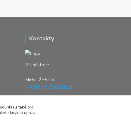
Kontakty
BN nástroje
Michal Žežulka
+420 777982023
brusirnanastroju@seznam.cz
 souhlasu také pro
žete kdykoli upravit