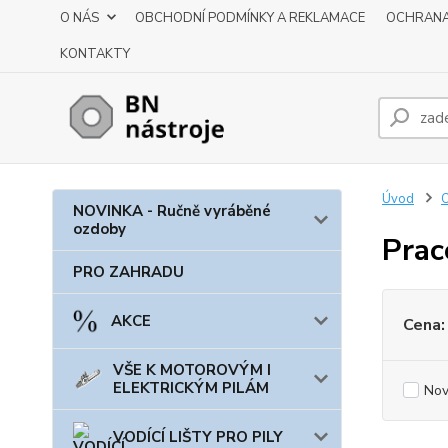
O NÁS
OBCHODNÍ PODMÍNKY A REKLAMACE
OCHRANA
KONTAKTY
Úvod
NOVINKA - Ručně vyráběné
ozdoby
Prac
PRO ZAHRADU
AKCE
Cena:
VŠE K MOTOROVÝM I
ELEKTRICKÝM PILÁM
Nov
VODÍCÍ LIŠTY PRO PILY