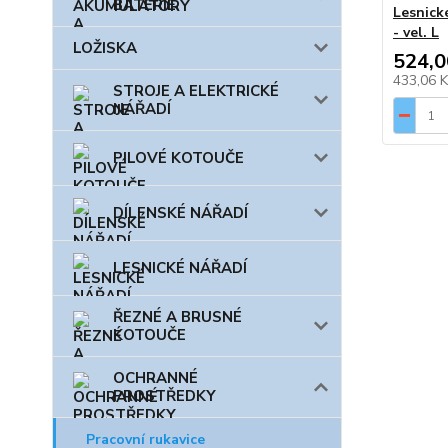
BATERIE
Lesnic
- vel. L
LOŽISKA
524,0
433,06 
STROJE A ELEKTRICKÉ
NÁŘADÍ
PILOVÉ KOTOUČE
DÍLENSKÉ NÁŘADÍ
LESNICKÉ NÁŘADÍ
ŘEZNÉ A BRUSNÉ
KOTOUČE
OCHRANNÉ
PROSTŘEDKY
Pracovní rukavice