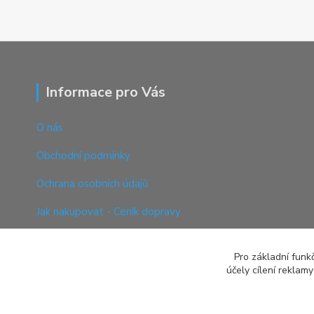
Informace pro Vás
O nás
Obchodní podmínky
Ochrana osobních údajů
Jak nakupovat - Ceník dopravy
Informace o EET
Pro základní funk
Reklamační protokol
účely cílení reklam