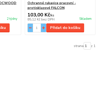
- ROCWOOD
Ochranné rukavice pracovní -
protiskluzové FALCON
103,00 Kč
/
ks
2 týdny
Skladem
85,12 Kč
bez DPH
šíku
Přidat do košíku
strana
z 1