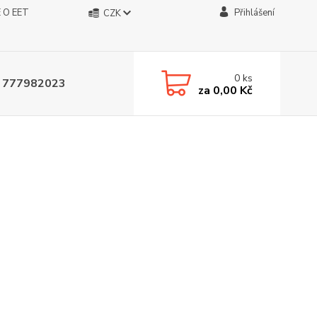
 O EET
Přihlášení
CZK
0
ks
 777982023
za
0,00 Kč