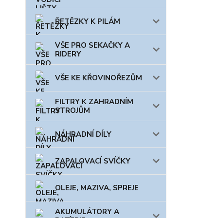
ŘETĚZKY K PILÁM
VŠE PRO SEKAČKY A
RIDERY
VŠE KE KŘOVINOŘEZŮM
FILTRY K ZAHRADNÍM
STROJŮM
NÁHRADNÍ DÍLY
ZAPALOVACÍ SVÍČKY
OLEJE, MAZIVA, SPREJE
AKUMULÁTORY A