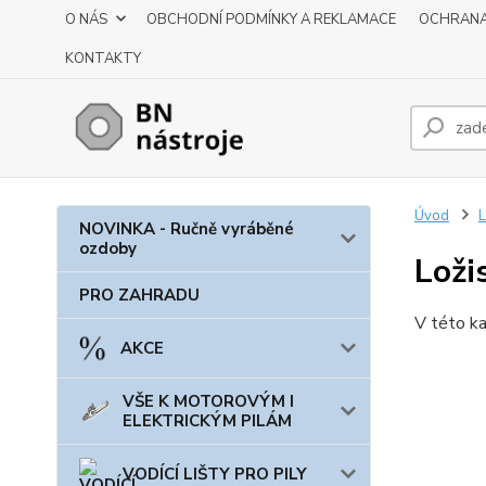
O NÁS
OBCHODNÍ PODMÍNKY A REKLAMACE
OCHRANA
KONTAKTY
Úvod
NOVINKA - Ručně vyráběné
ozdoby
Loži
PRO ZAHRADU
V této ka
AKCE
VŠE K MOTOROVÝM I
ELEKTRICKÝM PILÁM
VODÍCÍ LIŠTY PRO PILY