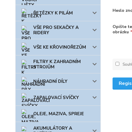
Heslo zn
ŘETĚZKY K PILÁM
Opište te
VŠE PRO SEKAČKY A
obrázku
RIDERY
VŠE KE KŘOVINOŘEZŮM
FILTRY K ZAHRADNÍM
Souh
STROJŮM
NÁHRADNÍ DÍLY
Regis
ZAPALOVACÍ SVÍČKY
OLEJE, MAZIVA, SPREJE
AKUMULÁTORY A