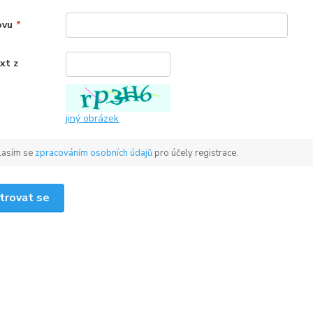
ovu
*
xt z
*
jiný obrázek
lasím se
zpracováním osobních údajů
pro účely registrace.
trovat se