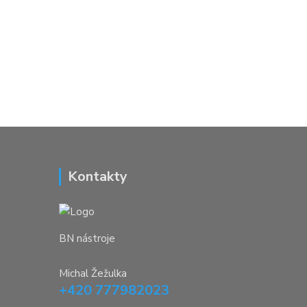
Kontakty
BN nástroje
Michal Žežulka
+420 777982023