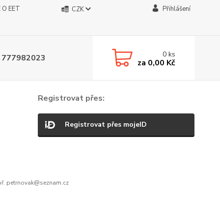
 O EET
Přihlášení
CZK
0
ks
 777982023
za
0,00 Kč
Registrovat přes:
Registrovat přes mojeID
ř. petrnovak@seznam.cz