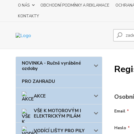
O NÁS
OBCHODNÍ PODMÍNKY A REKLAMACE
OCHRANA
KONTAKTY
NOVINKA - Ručně vyráběné
Regi
ozdoby
PRO ZAHRADU
Osobní
AKCE
VŠE K MOTOROVÝM I
Email
*
ELEKTRICKÝM PILÁM
Heslo
*
VODÍCÍ LIŠTY PRO PILY