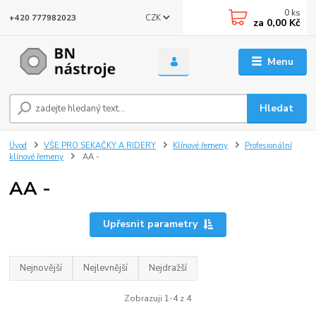
0
ks
CZK
+420 777982023
za
0,00 Kč
Menu
Hledat
Úvod
VŠE PRO SEKAČKY A RIDERY
Klínové řemeny
Profesionální
klínové řemeny
AA -
AA -
Upřesnit parametry
Nejnovější
Nejlevnější
Nejdražší
Zobrazuji 1-4 z 4