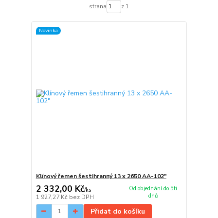
strana
z 1
Novinka
Klínový řemen šestihranný 13 x 2650 AA-102"
2 332,00 Kč
Od objednání do 5ti
/
ks
dnů
1 927,27 Kč
bez DPH
Přidat do košíku