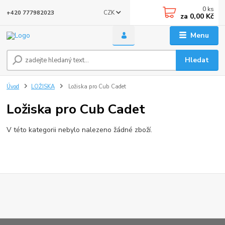
0
ks
CZK
+420 777982023
za
0,00 Kč
Menu
Hledat
Úvod
LOŽISKA
Ložiska pro Cub Cadet
Ložiska pro Cub Cadet
V této kategorii nebylo nalezeno žádné zboží.