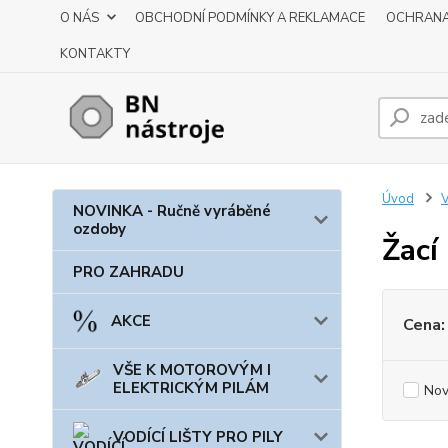
O NÁS
OBCHODNÍ PODMÍNKY A REKLAMACE
OCHRANA
KONTAKTY
Úvod
NOVINKA - Ručně vyráběné
ozdoby
Žací
PRO ZAHRADU
AKCE
Cena:
VŠE K MOTOROVÝM I
ELEKTRICKÝM PILÁM
Nov
VODÍCÍ LIŠTY PRO PILY