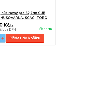
 nůž rovný pro 52,7cm CUB
 HUSQVARNA, SCAG, TORO
0 Kč
/
ks
Skladem
Kč
bez DPH
Přidat do košíku