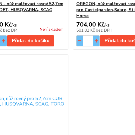
- nůž mulčovací rovný 52,7cm
OREGON, nůž mulčovací rov
DET, HUSQVARNA, SCAG,
pro Castelgarden,Sabre, St
Horse
0 Kč
704,00 Kč
/
ks
/
ks
Není skladem
Kč
bez DPH
581,82 Kč
bez DPH
Přidat do košíku
Přidat do ko