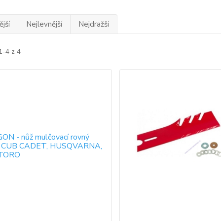
jší
Nejlevnější
Nejdražší
1-4 z 4