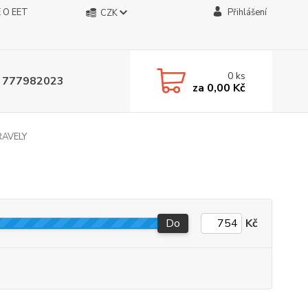
 O EET
Přihlášení
CZK
0
ks
 777982023
za
0,00 Kč
RAVELY
Do
Kč