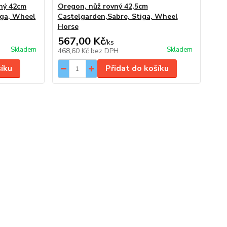
ný 42cm
Oregon, nůž rovný 42,5cm
iga, Wheel
Castelgarden,Sabre, Stiga, Wheel
Horse
567,00 Kč
/
ks
Skladem
Skladem
468,60 Kč
bez DPH
šíku
Přidat do košíku