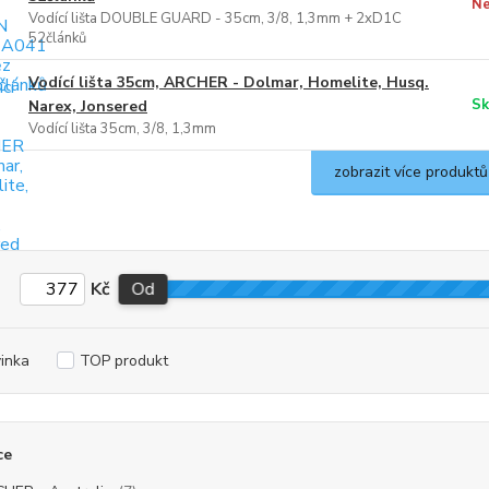
Ne
Vodící lišta DOUBLE GUARD - 35cm, 3/8, 1,3mm + 2xD1C
52článků
Vodící lišta 35cm, ARCHER - Dolmar, Homelite, Husq.
Sk
Narex, Jonsered
Vodící lišta 35cm, 3/8, 1,3mm
zobrazit více produktů
Kč
Od
inka
TOP produkt
ce