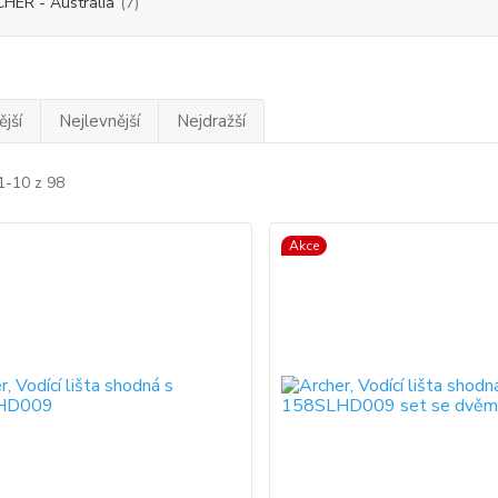
HER - Australia
(7)
jší
Nejlevnější
Nejdražší
1-10 z 98
Akce