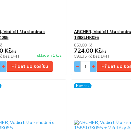
 Vodící lišta shodná s
ARCHER, Vodící lišta shodn
K095
188SLHK095
č
859,00 Kč
0 Kč
724,00 Kč
/
ks
/
ks
skladem 1 kus
Kč
bez DPH
598,35 Kč
bez DPH
Přidat do košíku
Přidat do ko
Novinka