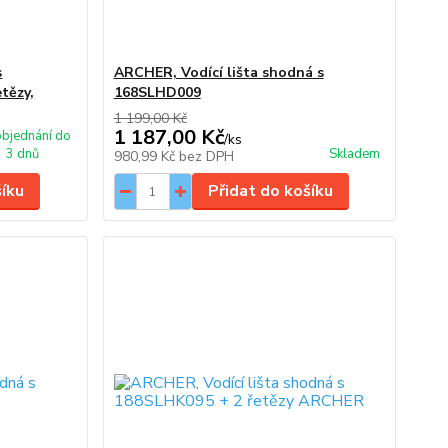
s
ARCHER, Vodící lišta shodná s
tězy,
168SLHD009
1 199,00 Kč
1 187,00 Kč
bjednání do
/
ks
3 dnů
Skladem
980,99 Kč
bez DPH
šíku
Přidat do košíku