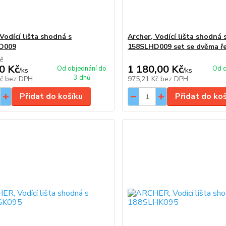
Vodící lišta shodná s
Archer, Vodící lišta shodná 
D009
158SLHD009 set se dvěma ře
č
0 Kč
1 180,00 Kč
Od objednání do
Od o
/
ks
/
ks
3 dnů
Kč
bez DPH
975,21 Kč
bez DPH
Přidat do košíku
Přidat do ko