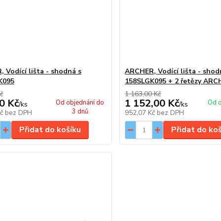
 Vodící lišta - shodná s
ARCHER, Vodící lišta - shod
K095
158SLGK095 + 2 řetězy ARC
č
1 163,00 Kč
0 Kč
1 152,00 Kč
Od objednání do
Od o
/
ks
/
ks
3 dnů
Kč
bez DPH
952,07 Kč
bez DPH
Přidat do košíku
Přidat do ko