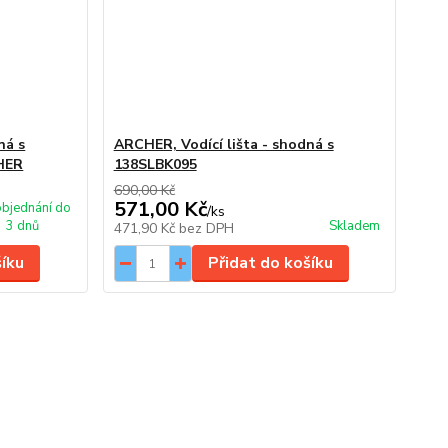
ná s
ARCHER, Vodící lišta - shodná s
HER
138SLBK095
690,00 Kč
571,00 Kč
bjednání do
/
ks
3 dnů
Skladem
471,90 Kč
bez DPH
šíku
Přidat do košíku