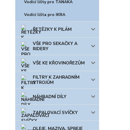
Vodící lišty pro TANAKA
Vodící lišta pro IKRA
ŘETĚZKY K PILÁM
VŠE PRO SEKAČKY A
RIDERY
VŠE KE KŘOVINOŘEZŮM
FILTRY K ZAHRADNÍM
STROJŮM
NÁHRADNÍ DÍLY
ZAPALOVACÍ SVÍČKY
OLEJE, MAZIVA, SPREJE