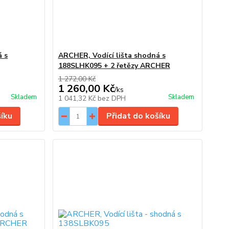
á s
ARCHER, Vodící lišta shodná s
188SLHK095 + 2 řetězy ARCHER
1 272,00 Kč
1 260,00 Kč
/
ks
Skladem
Skladem
1 041,32 Kč
bez DPH
šíku
Přidat do košíku