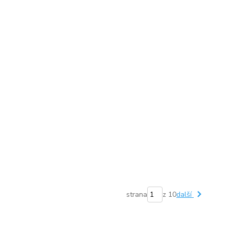
strana
z 10
další