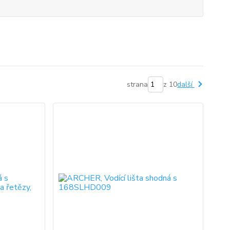
strana
z 10
další