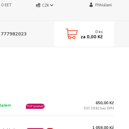
 O EET
Přihlášení
CZK
0
ks
 777982023
za
0,00 Kč
650,00 Kč
ladem
TOP produkt
537,19 Kč bez DPH
1 059,00 Kč