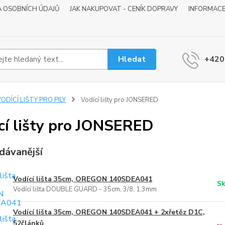
 OSOBNÍCH ÚDAJŮ
JAK NAKUPOVAT - CENÍK DOPRAVY
INFORMACE
Hledat
+420
ODÍCÍ LIŠTY PRO PILY
Vodící lišty pro JONSERED
cí lišty pro JONSERED
dávanější
Vodící lišta 35cm, OREGON 140SDEA041
Sk
Vodící lišta DOUBLE GUARD - 35cm, 3/8, 1,3mm
Vodící lišta 35cm, OREGON 140SDEA041 + 2xřetěz D1C,
52článků