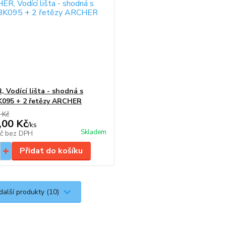
 Vodící lišta - shodná s
095 + 2 řetězy ARCHER
 Kč
,00 Kč
/
ks
Skladem
Kč
bez DPH
Přidat do košíku
další produkty (10)