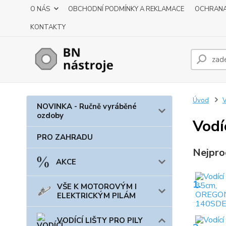
O NÁS
OBCHODNÍ PODMÍNKY A REKLAMACE
OCHRANA
KONTAKTY
Úvod
V
NOVINKA - Ručně vyráběné
ozdoby
Vodí
PRO ZAHRADU
Nejpro
AKCE
1.
VŠE K MOTOROVÝM I
ELEKTRICKÝM PILÁM
VODÍCÍ LIŠTY PRO PILY