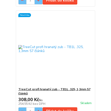
Přidat do košíku
Novinka
TreeCut profi hranatý zub - TB1L .325, 1,3mm 57
článků
308,00 Kč
/
ks
Skladem
254,55 Kč
bez DPH