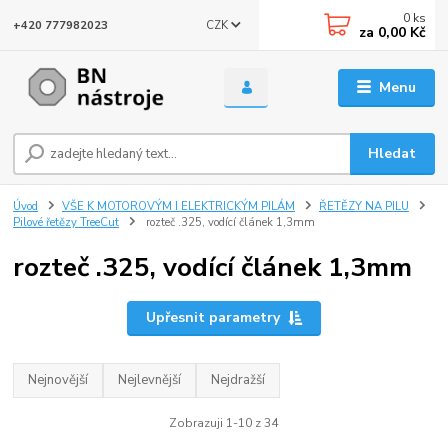
0
ks
CZK
+420 777982023
za
0,00 Kč
Menu
Hledat
Úvod
VŠE K MOTOROVÝM I ELEKTRICKÝM PILÁM
ŘETĚZY NA PILU
Pilové řetězy TreeCut
rozteč .325, vodící článek 1,3mm
rozteč .325, vodící článek 1,3mm
Upřesnit parametry
Nejnovější
Nejlevnější
Nejdražší
Zobrazuji 1-10 z 34