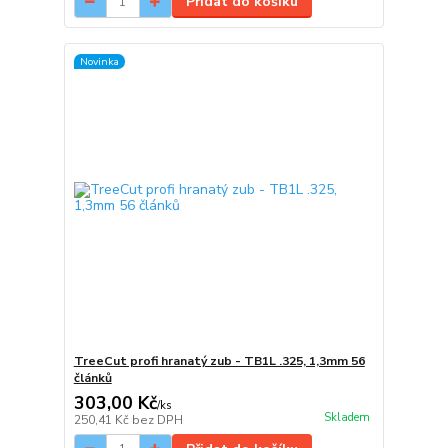
Přidat do košíku
Novinka
TreeCut profi hranatý zub - TB1L .325, 1,3mm 56
článků
303,00 Kč
/
ks
Skladem
250,41 Kč
bez DPH