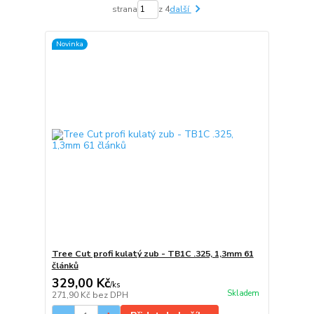
strana
z 4
další
Novinka
Tree Cut profi kulatý zub - TB1C .325, 1,3mm 61
článků
329,00 Kč
/
ks
Skladem
271,90 Kč
bez DPH