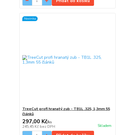
Přidat do košíku
Novinka
TreeCut profi hranatý zub - TB1L .325, 1,3mm 55
článků
297,00 Kč
/
ks
Skladem
245,45 Kč
bez DPH