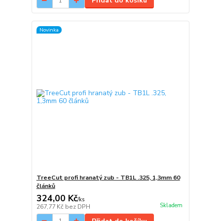
Přidat do košíku
Novinka
TreeCut profi hranatý zub - TB1L .325, 1,3mm 60
článků
324,00 Kč
/
ks
Skladem
267,77 Kč
bez DPH