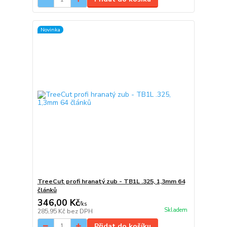
Novinka
TreeCut profi hranatý zub - TB1L .325, 1,3mm 64
článků
346,00 Kč
/
ks
Skladem
285,95 Kč
bez DPH
Přidat do košíku