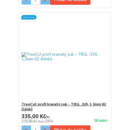
Novinka
TreeCut profi hranatý zub - TB1L .325, 1,3mm 62
článků
335,00 Kč
/
ks
Skladem
276,86 Kč
bez DPH
Přidat do košíku