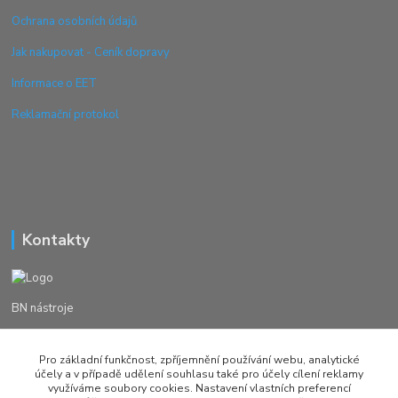
Ochrana osobních údajů
Jak nakupovat - Ceník dopravy
Informace o EET
Reklamační protokol
Kontakty
BN nástroje
Michal Žežulka
Pro základní funkčnost, zpříjemnění používání webu, analytické
+420 777982023
účely a v případě udělení souhlasu také pro účely cílení reklamy
využíváme soubory cookies. Nastavení vlastních preferencí