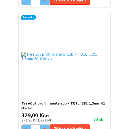
Přidat do košíku
Novinka
TreeCut profi hranatý zub - TB1L .325, 1,3mm 61
článků
329,00 Kč
/
ks
Skladem
271,90 Kč
bez DPH
Přidat do košíku