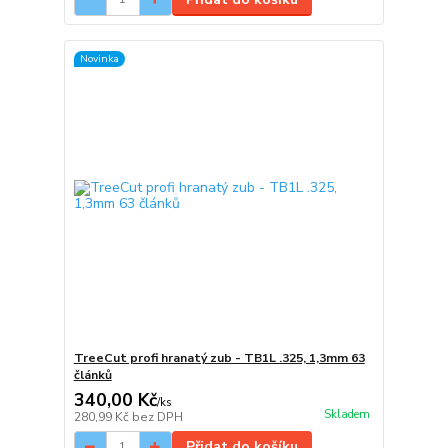
Novinka
TreeCut profi hranatý zub - TB1L .325, 1,3mm 63
článků
340,00 Kč
/
ks
Skladem
280,99 Kč
bez DPH
Přidat do košíku