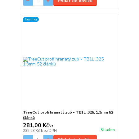
Přidat do košíku
Novinka
TreeCut profi hranatý zub - TB1L .325, 1,3mm 52
článků
281,00 Kč
/
ks
Skladem
232,23 Kč
bez DPH