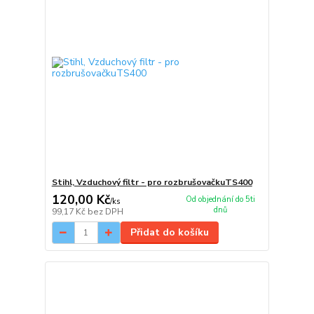
Stihl, Vzduchový filtr - pro rozbrušovačkuTS400
120,00 Kč
Od objednání do 5ti
/
ks
dnů
99,17 Kč
bez DPH
Přidat do košíku