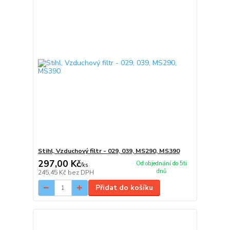
Stihl, Vzduchový filtr - 029, 039, MS290, MS390
297,00 Kč
Od objednání do 5ti
/
ks
dnů
245,45 Kč
bez DPH
Přidat do košíku