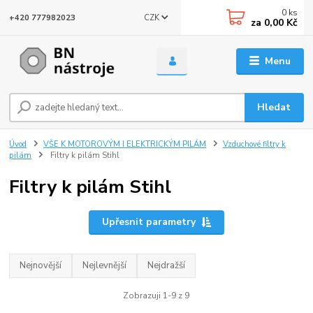
0
ks
CZK
+420 777982023
za
0,00 Kč
Menu
Hledat
Úvod
VŠE K MOTOROVÝM I ELEKTRICKÝM PILÁM
Vzduchové filtry k
pilám
Filtry k pilám Stihl
Filtry k pilám Stihl
Upřesnit parametry
Nejnovější
Nejlevnější
Nejdražší
Zobrazuji 1-9 z 9