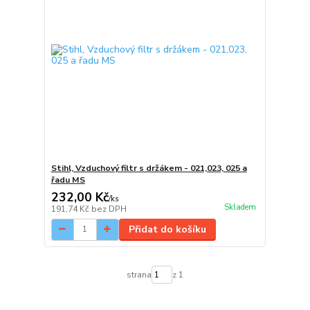
Stihl, Vzduchový filtr s držákem - 021,023, 025 a
řadu MS
232,00 Kč
/
ks
Skladem
191,74 Kč
bez DPH
Přidat do košíku
strana
z 1