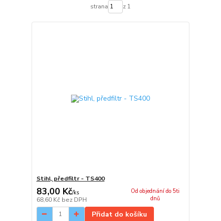
strana
z 1
Stihl, předfiltr - TS400
83,00 Kč
Od objednání do 5ti
/
ks
dnů
68,60 Kč
bez DPH
Přidat do košíku