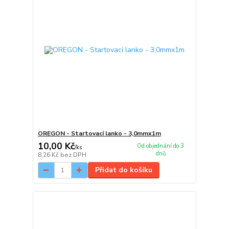
OREGON - Startovací lanko - 3,0mmx1m
10,00 Kč
Od objednání do 3
/
ks
dnů
8,26 Kč
bez DPH
Přidat do košíku