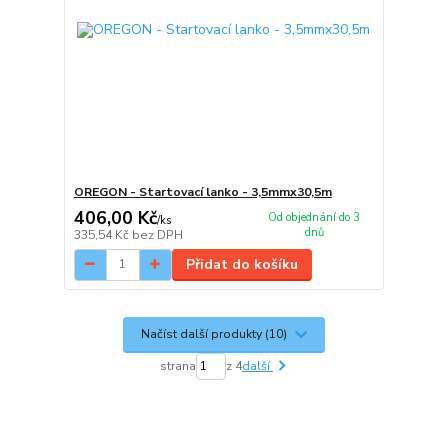
OREGON - Startovací lanko - 3,5mmx30,5m
406,00 Kč
Od objednání do 3
/
ks
dnů
335,54 Kč
bez DPH
Přidat do košíku
Načíst další produkty (10)
strana
z 4
další