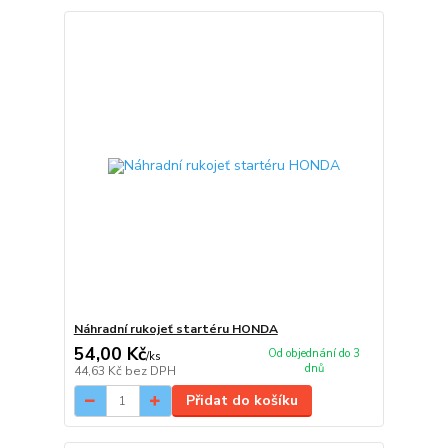
Náhradní rukojeť startéru HONDA
54,00 Kč
Od objednání do 3
/
ks
dnů
44,63 Kč
bez DPH
Přidat do košíku