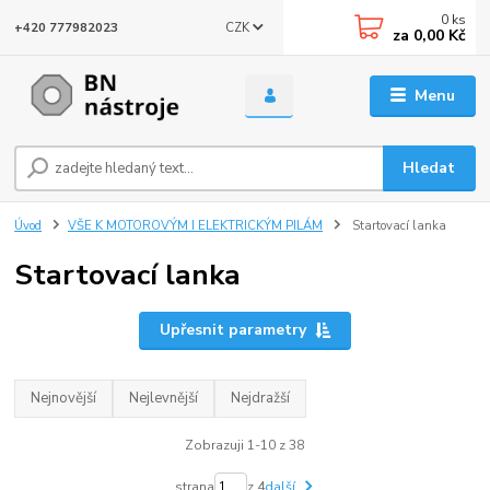
0
ks
CZK
+420 777982023
za
0,00 Kč
Menu
Hledat
Úvod
VŠE K MOTOROVÝM I ELEKTRICKÝM PILÁM
Startovací lanka
Startovací lanka
Upřesnit parametry
Nejnovější
Nejlevnější
Nejdražší
Zobrazuji 1-10 z 38
strana
z 4
další