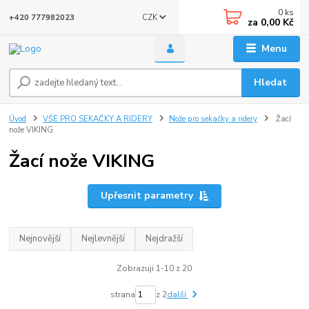
0
ks
CZK
+420 777982023
za
0,00 Kč
Menu
Hledat
Úvod
VŠE PRO SEKAČKY A RIDERY
Nože pro sekačky a ridery
Žací
nože VIKING
Žací nože VIKING
Upřesnit parametry
Nejnovější
Nejlevnější
Nejdražší
Zobrazuji 1-10 z 20
strana
z 2
další