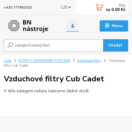
0
ks
CZK
+420 777982023
za
0,00 Kč
Menu
Hledat
Úvod
FILTRY K ZAHRADNÍM STROJŮM
Vzduchové filtry
Vzduchové
filtry Cub Cadet
Vzduchové filtry Cub Cadet
V této kategorii nebylo nalezeno žádné zboží.