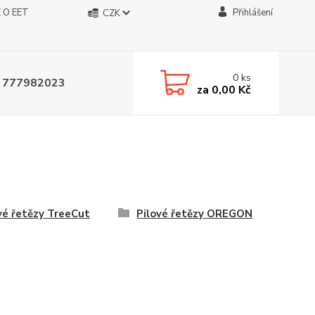
 O EET
Přihlášení
CZK
0
ks
 777982023
za
0,00 Kč
vé řetězy TreeCut
Pilové řetězy OREGON