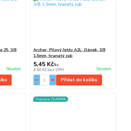
e 25, 3/8
Archer, Pilový řetěz A2L, článek, 3/8
1,5mm, hranatý zub
5,45 Kč
/
ks
Skladem
Skladem
4,50 Kč
bez DPH
šíku
Přidat do košíku
Doprava ZDARMA