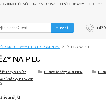
 OSOBNÍCH ÚDAJŮ
JAK NAKUPOVAT - CENÍK DOPRAVY
INFORMACE
Hledat
+420
VŠE K MOTOROVÝM I ELEKTRICKÝM PILÁM
ŘETĚZY NA PILU
ĚZY NA PILU
é řetězy v rolích
Pilové řetězy ARCHER
Pilo
dní články pilových
ů
dávanější