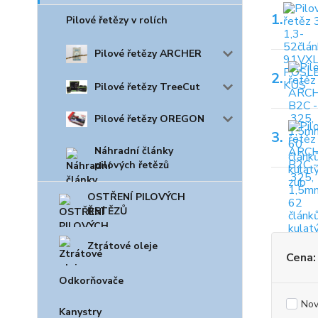
1.
Pilové řetězy v rolích
Pilové řetězy ARCHER
2.
Pilové řetězy TreeCut
Pilové řetězy OREGON
3.
Náhradní články
pilových řetězů
OSTŘENÍ PILOVÝCH
ŘETĚZŮ
Ztrátové oleje
Cena:
Odkorňovače
Nov
Kanystry