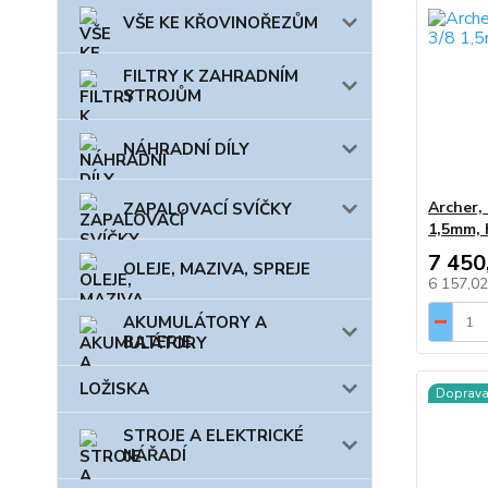
VŠE KE KŘOVINOŘEZŮM
FILTRY K ZAHRADNÍM
STROJŮM
NÁHRADNÍ DÍLY
Archer, 
ZAPALOVACÍ SVÍČKY
1,5mm, 
7 450
OLEJE, MAZIVA, SPREJE
6 157,0
AKUMULÁTORY A
BATERIE
LOŽISKA
Doprav
STROJE A ELEKTRICKÉ
NÁŘADÍ