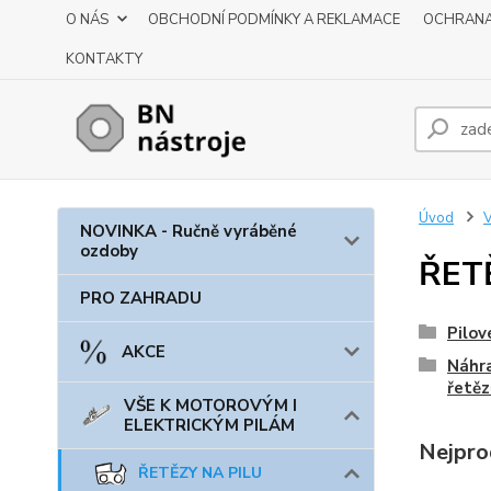
O NÁS
OBCHODNÍ PODMÍNKY A REKLAMACE
OCHRANA
KONTAKTY
Úvod
NOVINKA - Ručně vyráběné
ozdoby
ŘET
PRO ZAHRADU
Pilov
AKCE
Náhra
řetěz
VŠE K MOTOROVÝM I
ELEKTRICKÝM PILÁM
Nejpro
ŘETĚZY NA PILU