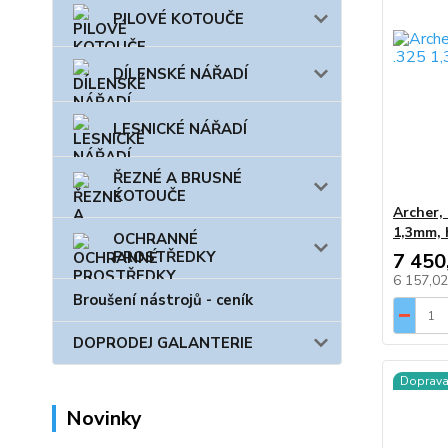
PILOVÉ KOTOUČE
DÍLENSKÉ NÁŘADÍ
LESNICKÉ NÁŘADÍ
ŘEZNÉ A BRUSNÉ
KOTOUČE
Archer, 
1,3mm, 
OCHRANNÉ
PROSTŘEDKY
7 450
6 157,0
Broušení nástrojů - ceník
DOPRODEJ GALANTERIE
Doprav
Novinky