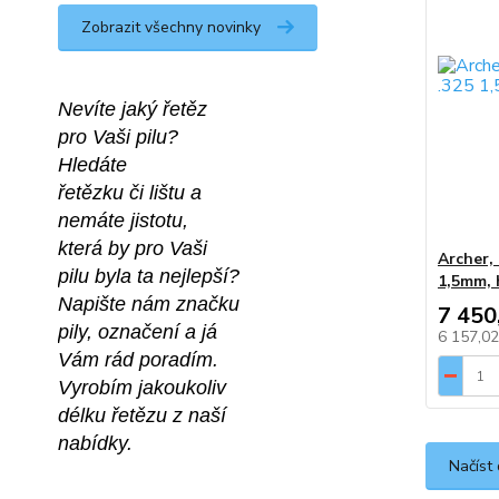
Zobrazit všechny novinky
Nevíte jaký řetěz
pro Vaši pilu?
Hledáte 
řetězku či lištu a
nemáte jistotu,
která by pro Vaši
Archer, 
pilu byla ta nejlepší?
1,5mm, 
Napište nám značku
7 450
pily, označení a já 
6 157,0
Vám rád poradím.
Vyrobím jakoukoliv 
délku řetězu z naší 
nabídky.
Načíst 