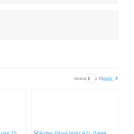
strana
z 55
další