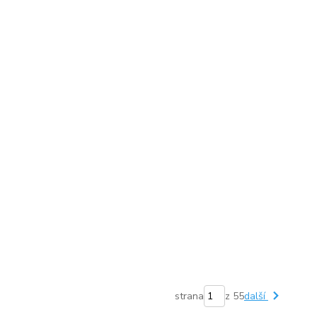
strana
z 55
další