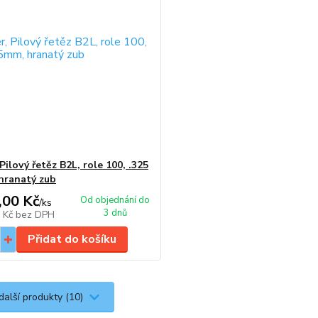
Pilový řetěz B2L, role 100, .325
hranatý zub
,00 Kč
Od objednání do
/
ks
3 dnů
2 Kč
bez DPH
Přidat do košíku
další produkty (10)