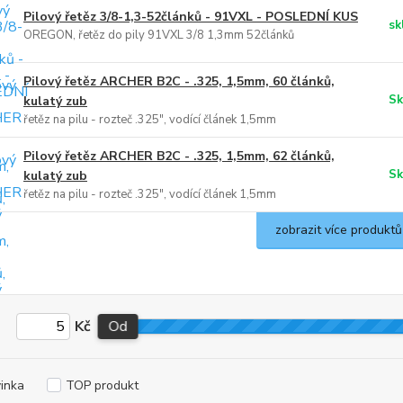
Pilový řetěz 3/8-1,3-52článků - 91VXL - POSLEDNÍ KUS
sk
OREGON, řetěz do pily 91VXL 3/8 1,3mm 52článků
Pilový řetěz ARCHER B2C - .325, 1,5mm, 60 článků,
Sk
kulatý zub
řetěz na pilu - rozteč .325", vodící článek 1,5mm
Pilový řetěz ARCHER B2C - .325, 1,5mm, 62 článků,
Sk
kulatý zub
řetěz na pilu - rozteč .325", vodící článek 1,5mm
zobrazit více produktů
Kč
Od
inka
TOP produkt