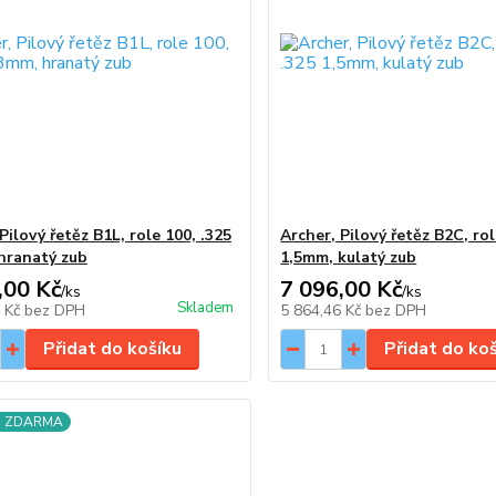
Pilový řetěz B1L, role 100, .325
Archer, Pilový řetěz B2C, rol
hranatý zub
1,5mm, kulatý zub
,00 Kč
7 096,00 Kč
/
ks
/
ks
Skladem
2 Kč
bez DPH
5 864,46 Kč
bez DPH
Přidat do košíku
Přidat do ko
a ZDARMA