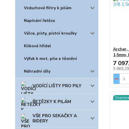
Vzduchové filtry k pilám
Napínání řetězu
Válce, písty, pístní kroužky
Kliková hřídel
Archer, 
1,5mm, 
Výfuk k mot. pile a těsnění
7 097
5 865,2
Náhradní díly
VODÍCÍ LIŠTY PRO PILY
Doprav
ŘETĚZKY K PILÁM
VŠE PRO SEKAČKY A
RIDERY