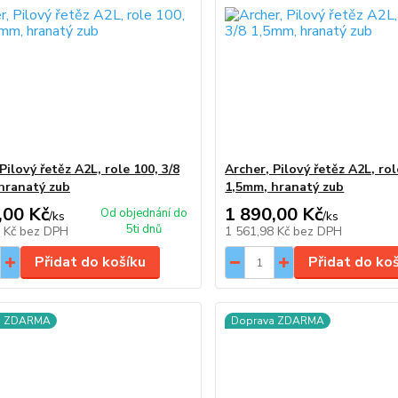
Pilový řetěz A2L, role 100, 3/8
Archer, Pilový řetěz A2L, rol
hranatý zub
1,5mm, hranatý zub
,00 Kč
1 890,00 Kč
Od objednání do
/
ks
/
ks
5ti dnů
2 Kč
bez DPH
1 561,98 Kč
bez DPH
Přidat do košíku
Přidat do ko
a ZDARMA
Doprava ZDARMA