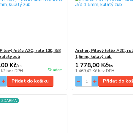
Pilový řetěz A2C, role 100, 3/8
Archer, Pilový řetěz A2C, rol
kulatý zub
1,5mm, kulatý zub
,00 Kč
1 778,00 Kč
/
ks
/
ks
Skladem
9 Kč
bez DPH
1 469,42 Kč
bez DPH
Přidat do košíku
Přidat do ko
a ZDARMA