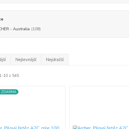
ce
HER - Australia
(108)
jší
Nejlevnější
Nejdražší
1-10 z 545
a ZDARMA