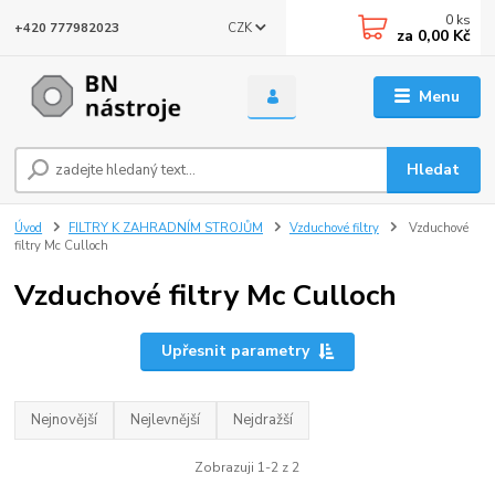
0
ks
CZK
+420 777982023
za
0,00 Kč
Menu
Hledat
Úvod
FILTRY K ZAHRADNÍM STROJŮM
Vzduchové filtry
Vzduchové
filtry Mc Culloch
Vzduchové filtry Mc Culloch
Upřesnit parametry
Nejnovější
Nejlevnější
Nejdražší
Zobrazuji 1-2 z 2