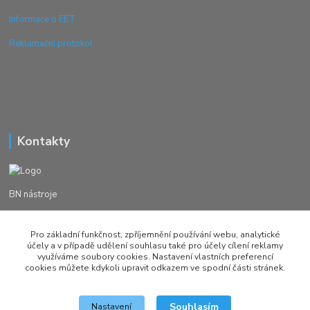
Informace o EET
Reklamační protokol
Kontakty
BN nástroje
Michal Žežulka
Pro základní funkčnost, zpříjemnění používání webu, analytické
+420 777982023
účely a v případě udělení souhlasu také pro účely cílení reklamy
využíváme soubory cookies. Nastavení vlastních preferencí
cookies můžete kdykoli upravit odkazem ve spodní části stránek.
brusirnanastroju@seznam.cz
Souhlasím
Nastavení