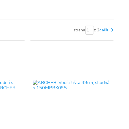
strana
z 2
další