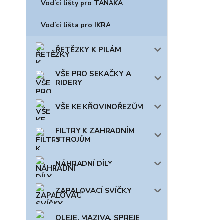
Vodící lišty pro TANAKA
Vodící lišta pro IKRA
ŘETĚZKY K PILÁM
VŠE PRO SEKAČKY A
RIDERY
VŠE KE KŘOVINOŘEZŮM
FILTRY K ZAHRADNÍM
STROJŮM
NÁHRADNÍ DÍLY
ZAPALOVACÍ SVÍČKY
OLEJE, MAZIVA, SPREJE