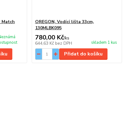
r Match
OREGON, Vodící lišta 33cm,
130MLBK095
780,00 Kč
Neznámá
/
ks
ostupnost
skladem 1 kus
644,63 Kč
bez DPH
šíku
Přidat do košíku