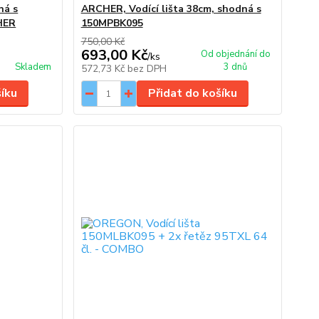
ná s
ARCHER, Vodící lišta 38cm, shodná s
HER
150MPBK095
750,00 Kč
693,00 Kč
Od objednání do
/
ks
Skladem
3 dnů
572,73 Kč
bez DPH
šíku
Přidat do košíku