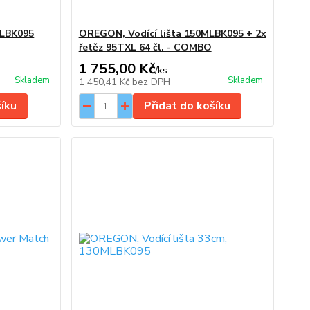
XLBK095
OREGON, Vodící lišta 150MLBK095 + 2x
řetěz 95TXL 64 čl. - COMBO
1 755,00 Kč
/
ks
Skladem
Skladem
1 450,41 Kč
bez DPH
šíku
Přidat do košíku