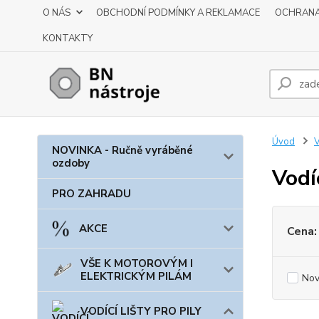
O NÁS
OBCHODNÍ PODMÍNKY A REKLAMACE
OCHRANA
KONTAKTY
Úvod
V
NOVINKA - Ručně vyráběné
ozdoby
Vodí
PRO ZAHRADU
AKCE
Cena:
VŠE K MOTOROVÝM I
ELEKTRICKÝM PILÁM
Nov
VODÍCÍ LIŠTY PRO PILY