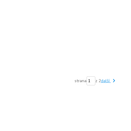
strana
z 2
další