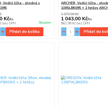
 Vodící lišta - shodná s
ARCHER, Vodící lišta - shod
K095
138SLBK095 + 2 řetězy ARC
č
1 073,00 Kč
0 Kč
1 043,00 Kč
/
ks
/
ks
Skladem
Kč
bez DPH
861,98 Kč
bez DPH
Přidat do košíku
Přidat do ko