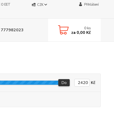
 O EET
Přihlášení
CZK
0
ks
 777982023
za
0,00 Kč
Do
Kč