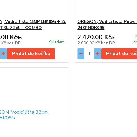
 Vodící lišta 180MLBK095 + 2x
OREGON, Vodící lišta Powe
5TXL 72 čl. - COMBO
248RNDK095
,00 Kč
2 420,00 Kč
/
ks
/
ks
Skladem
d
9 Kč
bez DPH
2 000,00 Kč
bez DPH
Přidat do košíku
Přidat do ko