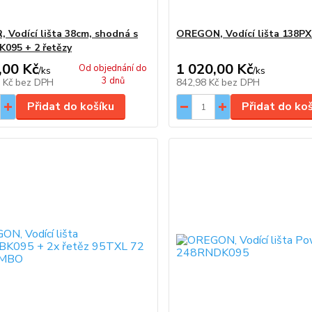
 Vodící lišta 38cm, shodná s
OREGON, Vodící lišta 138P
095 + 2 řetězy
,00 Kč
1 020,00 Kč
Od objednání do
/
ks
/
ks
3 dnů
5 Kč
bez DPH
842,98 Kč
bez DPH
Přidat do košíku
Přidat do ko