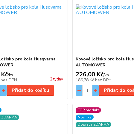
ložisko pro kola Husqvarna
Kovové ložisko pro kola Hu
MOWER
AUTOMOWER
 Kč
226,00 Kč
/
ks
/
ks
2 týdny
č
bez DPH
186,78 Kč
bez DPH
Přidat do košíku
Přidat do ko
TOP produkt
a ZDARMA
Novinka
Doprava ZDARMA