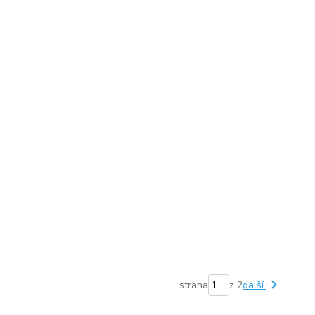
strana
z 2
další