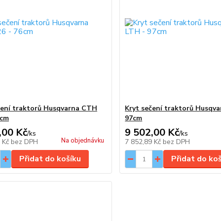
čení traktorů Husqvarna CTH
Kryt sečení traktorů Husqva
6cm
97cm
,00 Kč
9 502,00 Kč
/
ks
/
ks
Na objednávku
7 Kč
bez DPH
7 852,89 Kč
bez DPH
Přidat do košíku
Přidat do ko