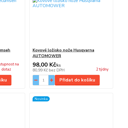
cumseh
Kovové ložisko nože Husqvarna
AUTOMOWER
98,00 Kč
tupnost na
/
ks
dotaz
2 týdny
80,99 Kč
bez DPH
šíku
Přidat do košíku
Novinka