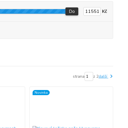
Do
Kč
strana
z 2
další
Novinka