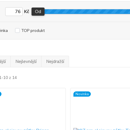
Kč
Od
inka
TOP produkt
jší
Nejlevnější
Nejdražší
1-10 z 14
Novinka