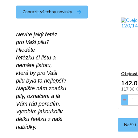
Zobrazit všechny novinky
Nevíte jaký řetěz
pro Vaši pilu?
Hledáte 
řetězku či lištu a
nemáte jistotu,
která by pro Vaši
Olejová
pilu byla ta nejlepší?
142,0
Napište nám značku
117,36 
pily, označení a já 
Vám rád poradím.
Vyrobím jakoukoliv 
délku řetězu z naší 
Načíst 
nabídky.