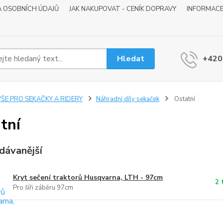
 OSOBNÍCH ÚDAJŮ
JAK NAKUPOVAT - CENÍK DOPRAVY
INFORMACE
Hledat
+420
VŠE PRO SEKAČKY A RIDERY
Náhradní díly sekaček
Ostatní
tní
dávanější
Kryt sečení traktorů Husqvarna, LTH - 97cm
2 
Pro šíři záběru 97cm