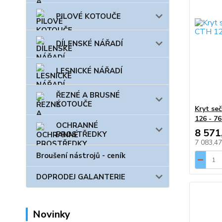
PILOVÉ KOTOUČE
DÍLENSKÉ NÁŘADÍ
LESNICKÉ NÁŘADÍ
ŘEZNÉ A BRUSNÉ
KOTOUČE
Kryt se
126 - 7
OCHRANNÉ
8 571
PROSTŘEDKY
7 083,4
Broušení nástrojů - ceník
DOPRODEJ GALANTERIE
Novinky