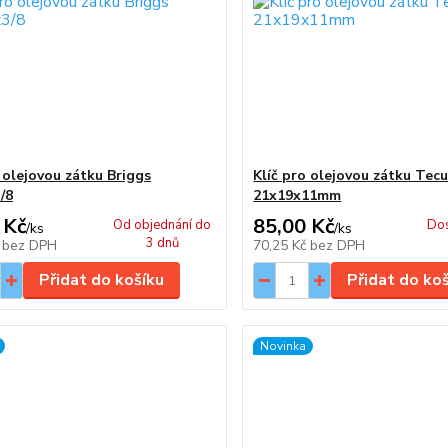
 olejovou zátku Briggs
Klíč pro olejovou zátku Te
/8
21x19x11mm
 Kč
85,00 Kč
Od objednání do
Dos
/
ks
/
ks
3 dnů
č
bez DPH
70,25 Kč
bez DPH
Přidat do košíku
Přidat do ko
Novinka