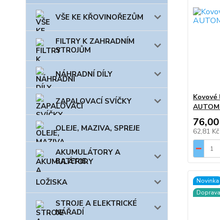
VŠE KE KŘOVINOŘEZŮM
FILTRY K ZAHRADNÍM
STROJŮM
NÁHRADNÍ DÍLY
Kovové 
ZAPALOVACÍ SVÍČKY
AUTO
76,00
OLEJE, MAZIVA, SPREJE
62,81 K
AKUMULÁTORY A
BATERIE
Novinka
LOŽISKA
Doprav
STROJE A ELEKTRICKÉ
NÁŘADÍ