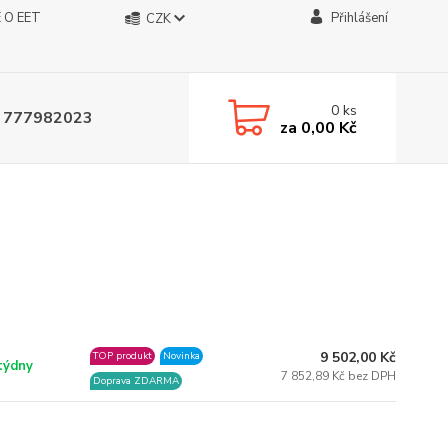
 O EET
Přihlášení
CZK
0
ks
 777982023
za
0,00 Kč
9 502,00 Kč
TOP produkt
Novinka
týdny
7 852,89 Kč bez DPH
Doprava ZDARMA