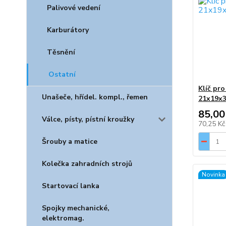
Palivové vedení
Karburátory
Těsnění
Ostatní
Klíč pro
Unašeče, hřídel. kompl., řemen
21x19x3
85,00
Válce, písty, pístní kroužky
70,25 K
Šrouby a matice
Kolečka zahradních strojů
Novinka
Startovací lanka
Spojky mechanické,
elektromag.