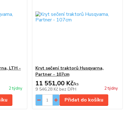
rna, LTH -
Kryt sečení traktorů Husqvarna,
Partner - 107cm
11 551,00 Kč
/
ks
2 týdny
2 týdny
9 546,28 Kč
bez DPH
šíku
Přidat do košíku