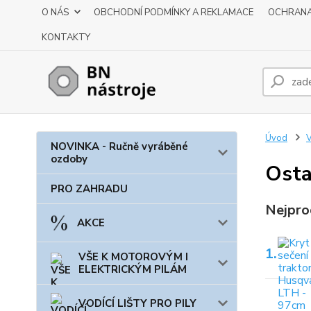
O NÁS
OBCHODNÍ PODMÍNKY A REKLAMACE
OCHRANA
KONTAKTY
Úvod
NOVINKA - Ručně vyráběné
ozdoby
Osta
PRO ZAHRADU
Nejpro
AKCE
1.
VŠE K MOTOROVÝM I
ELEKTRICKÝM PILÁM
VODÍCÍ LIŠTY PRO PILY