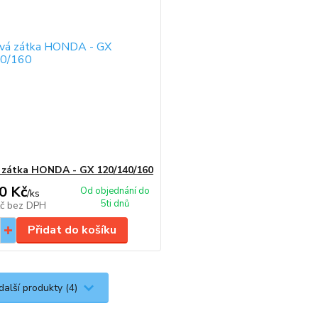
 zátka HONDA - GX 120/140/160
0 Kč
Od objednání do
/
ks
5ti dnů
Kč
bez DPH
Přidat do košíku
další produkty (4)