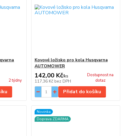
sqvarna
Kovové ložisko pro kola Husqvarna
AUTOMOWER
142,00 Kč
Dostupnost na
/
ks
2 týdny
dotaz
117,36 Kč
bez DPH
šíku
Přidat do košíku
Novinka
Doprava ZDARMA