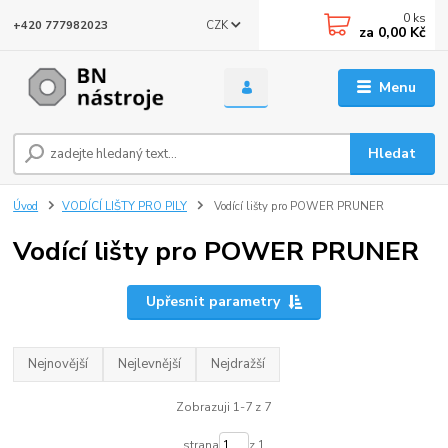
0
ks
CZK
+420 777982023
za
0,00 Kč
Menu
Hledat
Úvod
VODÍCÍ LIŠTY PRO PILY
Vodící lišty pro POWER PRUNER
Vodící lišty pro POWER PRUNER
Upřesnit parametry
Nejnovější
Nejlevnější
Nejdražší
Zobrazuji 1-7 z 7
strana
z 1