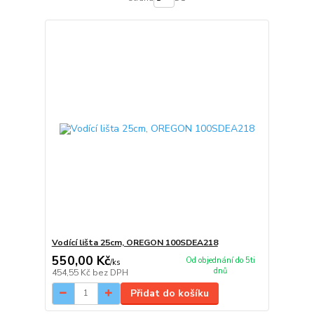
Vodící lišta 25cm, OREGON 100SDEA218
550,00 Kč
Od objednání do 5ti
/
ks
dnů
454,55 Kč
bez DPH
Přidat do košíku