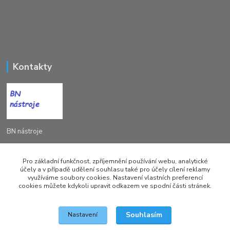
Kontakty
BN nástroje
Michal Žežulka
Pro základní funkčnost, zpříjemnění používání webu, analytické
+420 777982023
účely a v případě udělení souhlasu také pro účely cílení reklamy
využíváme soubory cookies. Nastavení vlastních preferencí
cookies můžete kdykoli upravit odkazem ve spodní části stránek.
brusirnanastroju@seznam.cz
Souhlasím
Nastavení