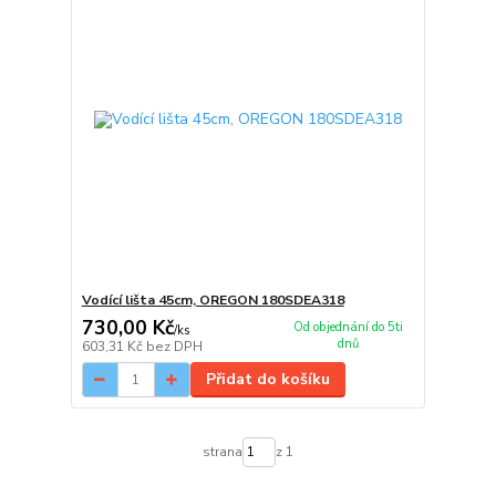
Vodící lišta 45cm, OREGON 180SDEA318
730,00 Kč
Od objednání do 5ti
/
ks
dnů
603,31 Kč
bez DPH
Přidat do košíku
strana
z 1