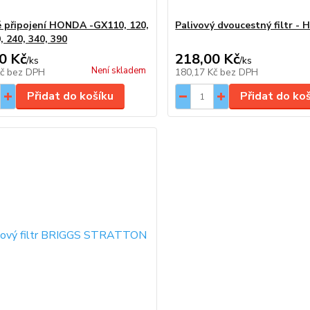
é připojení HONDA -GX110, 120,
Palivový dvoucestný filtr - 
, 240, 340, 390
0 Kč
218,00 Kč
/
ks
/
ks
Není skladem
Kč
bez DPH
180,17 Kč
bez DPH
Přidat do košíku
Přidat do ko