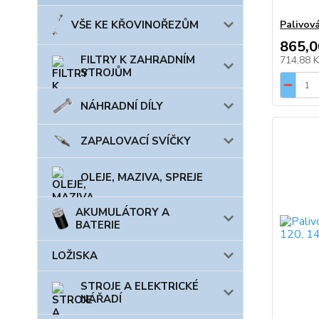
VŠE KE KŘOVINOŘEZŮM
Palivov
865,0
FILTRY K ZAHRADNÍM
714,88 
STROJŮM
NÁHRADNÍ DÍLY
ZAPALOVACÍ SVÍČKY
OLEJE, MAZIVA, SPREJE
AKUMULÁTORY A
BATERIE
LOŽISKA
STROJE A ELEKTRICKÉ
NÁŘADÍ