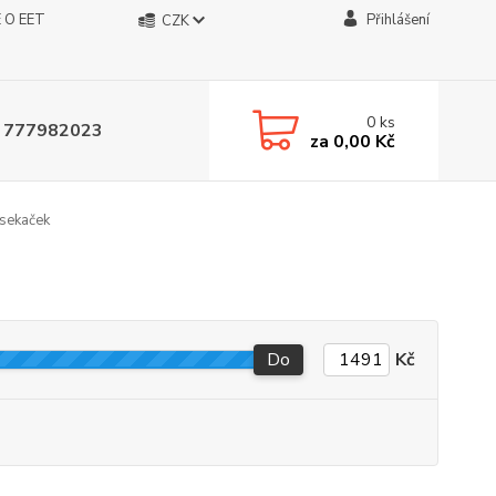
 O EET
Přihlášení
CZK
0
ks
 777982023
za
0,00 Kč
 sekaček
Do
Kč