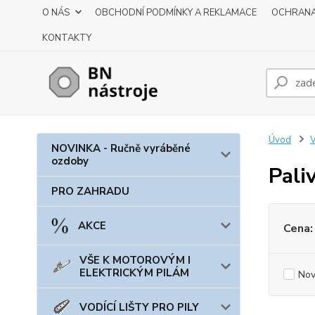
O NÁS
OBCHODNÍ PODMÍNKY A REKLAMACE
OCHRANA
KONTAKTY
Úvod
NOVINKA - Ručně vyráběné
ozdoby
Pali
PRO ZAHRADU
AKCE
Cena:
VŠE K MOTOROVÝM I
ELEKTRICKÝM PILÁM
Nov
VODÍCÍ LIŠTY PRO PILY