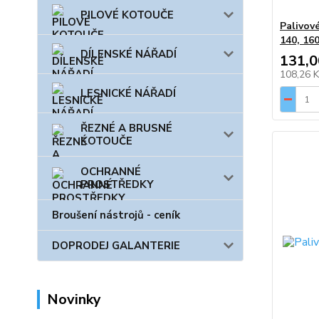
PILOVÉ KOTOUČE
Palivov
140, 160
DÍLENSKÉ NÁŘADÍ
131,0
108,26 
LESNICKÉ NÁŘADÍ
ŘEZNÉ A BRUSNÉ
KOTOUČE
OCHRANNÉ
PROSTŘEDKY
Broušení nástrojů - ceník
DOPRODEJ GALANTERIE
Novinky