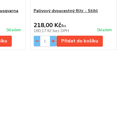
Husqvarna
Palivový dvoucestný filtr - Stihl
218,00 Kč
/
ks
Skladem
Skladem
180,17 Kč
bez DPH
šíku
Přidat do košíku