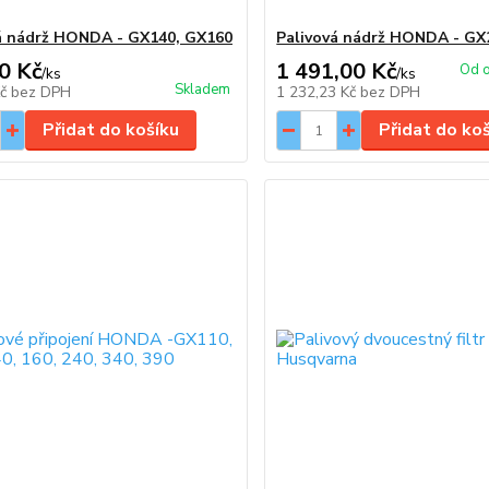
á nádrž HONDA - GX140, GX160
Palivová nádrž HONDA - GX
0 Kč
1 491,00 Kč
Od o
/
ks
/
ks
Skladem
Kč
bez DPH
1 232,23 Kč
bez DPH
Přidat do košíku
Přidat do ko