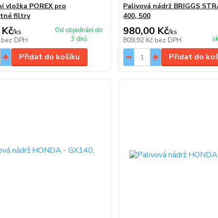
í vložka POREX pro
Palivová nádrž BRIGGS S
tné filtry
400, 500
 Kč
980,00 Kč
Od objednání do
/
ks
/
ks
3 dnů
s
č
bez DPH
809,92 Kč
bez DPH
Přidat do košíku
Přidat do ko