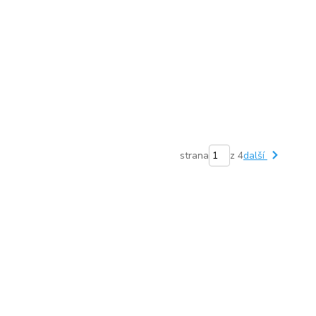
strana
z 4
další