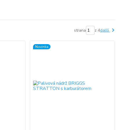
strana
z 4
další
Novinka