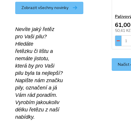
Zobrazit všechny novinky
Palivov
61,00
Nevíte jaký řetěz
50,41 K
pro Vaši pilu?
Hledáte 
řetězku či lištu a
nemáte jistotu,
Načíst 
která by pro Vaši
pilu byla ta nejlepší?
Napište nám značku
pily, označení a já 
Vám rád poradím.
Vyrobím jakoukoliv 
délku řetězu z naší 
nabídky.