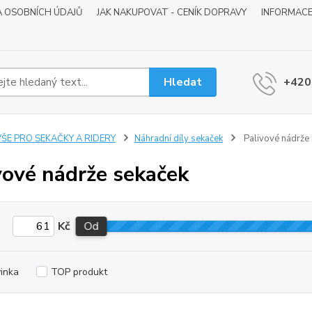
 OSOBNÍCH ÚDAJŮ
JAK NAKUPOVAT - CENÍK DOPRAVY
INFORMACE
Hledat
+420
VŠE PRO SEKAČKY A RIDERY
Náhradní díly sekaček
Palivové nádrže
vové nádrže sekaček
Kč
Od
inka
TOP produkt