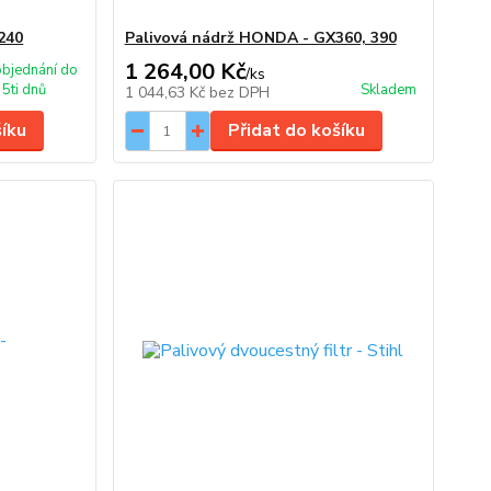
240
Palivová nádrž HONDA - GX360, 390
1 264,00 Kč
bjednání do
/
ks
5ti dnů
Skladem
1 044,63 Kč
bez DPH
šíku
Přidat do košíku