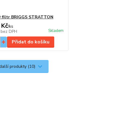
ý filtr BRIGGS STRATTON
 Kč
/
ks
Skladem
č
bez DPH
Přidat do košíku
další produkty (10)