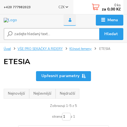
0
ks
CZK
+420 777982023
za
0,00 Kč
Menu
Hledat
Úvod
VŠE PRO SEKAČKY A RIDERY
Klínové řemeny
ETESIA
ETESIA
Upřesnit parametry
Nejnovější
Nejlevnější
Nejdražší
Zobrazuji 1-5 z 5
strana
z 1