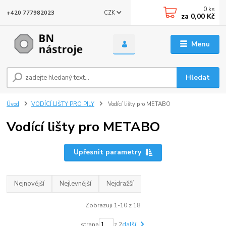
0
ks
CZK
+420 777982023
za
0,00 Kč
Menu
Hledat
Úvod
VODÍCÍ LIŠTY PRO PILY
Vodící lišty pro METABO
Vodící lišty pro METABO
Upřesnit parametry
Nejnovější
Nejlevnější
Nejdražší
Zobrazuji 1-10 z 18
strana
z 2
další