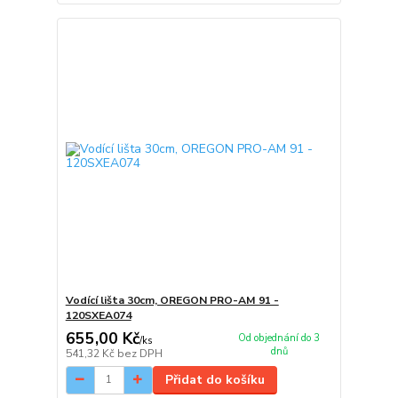
Vodící lišta 30cm, OREGON PRO-AM 91 -
120SXEA074
655,00 Kč
Od objednání do 3
/
ks
dnů
541,32 Kč
bez DPH
Přidat do košíku