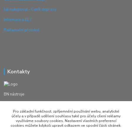
Jak nakupovat - Ceník dopravy
Informace o EET
Reklamační protokol
Kontakty
BN nástroje
Michal Žežulka
Pro základní funkčnost, zpříjemnění používání webu, analytické
+420 777982023
účely a v případě udělení souhlasu také pro účely cílení reklamy
využíváme soubory cookies. Nastavení vlastních preferencí
cookies můžete kdykoli upravit odkazem ve spodní části stránek.
brusirnanastroju@seznam.cz