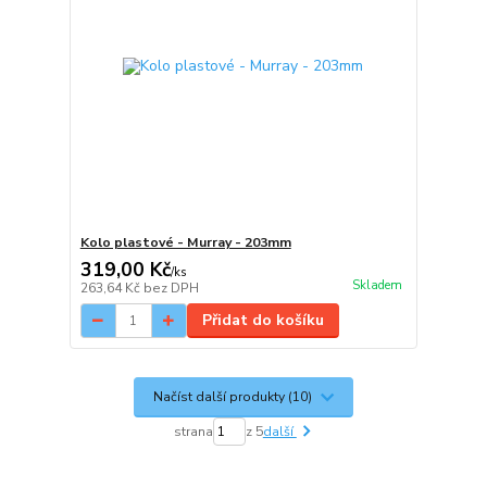
Kolo plastové - Murray - 203mm
319,00 Kč
/
ks
Skladem
263,64 Kč
bez DPH
Přidat do košíku
Načíst další produkty (10)
strana
z 5
další