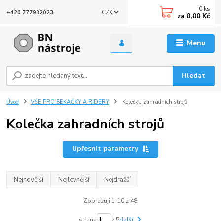
0
ks
CZK
+420 777982023
za
0,00 Kč
Menu
Hledat
Úvod
VŠE PRO SEKAČKY A RIDERY
Kolečka zahradních strojů
Kolečka zahradních strojů
Upřesnit parametry
Nejnovější
Nejlevnější
Nejdražší
Zobrazuji 1-10 z 48
strana
z 5
další