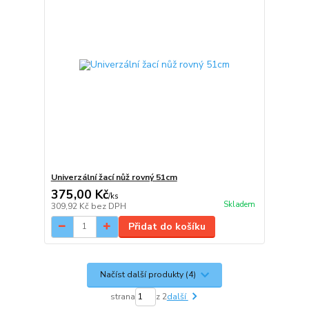
Univerzální žací nůž rovný 51cm
375,00 Kč
/
ks
Skladem
309,92 Kč
bez DPH
Přidat do košíku
Načíst další produkty (4)
strana
z 2
další