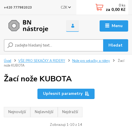
0
ks
CZK
+420 777982023
za
0,00 Kč
Menu
Hledat
Úvod
VŠE PRO SEKAČKY A RIDERY
Nože pro sekačky a ridery
Žací
nože KUBOTA
Žací nože KUBOTA
Upřesnit parametry
Nejnovější
Nejlevnější
Nejdražší
Zobrazuji 1-10 z 14