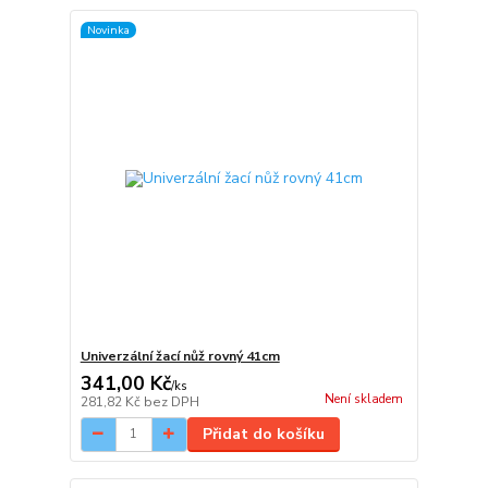
Novinka
Univerzální žací nůž rovný 41cm
341,00 Kč
/
ks
Není skladem
281,82 Kč
bez DPH
Přidat do košíku