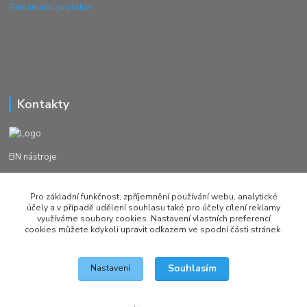
Reklamační protokol
Kontakty
BN nástroje
Michal Žežulka
Pro základní funkčnost, zpříjemnění používání webu, analytické
+420 777982023
účely a v případě udělení souhlasu také pro účely cílení reklamy
využíváme soubory cookies. Nastavení vlastních preferencí
cookies můžete kdykoli upravit odkazem ve spodní části stránek.
brusirnanastroju@seznam.cz
Souhlasím
Nastavení