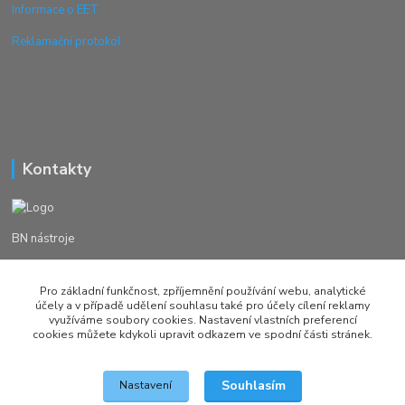
Informace o EET
Reklamační protokol
Kontakty
BN nástroje
Michal Žežulka
Pro základní funkčnost, zpříjemnění používání webu, analytické
+420 777982023
účely a v případě udělení souhlasu také pro účely cílení reklamy
využíváme soubory cookies. Nastavení vlastních preferencí
cookies můžete kdykoli upravit odkazem ve spodní části stránek.
brusirnanastroju@seznam.cz
Souhlasím
Nastavení