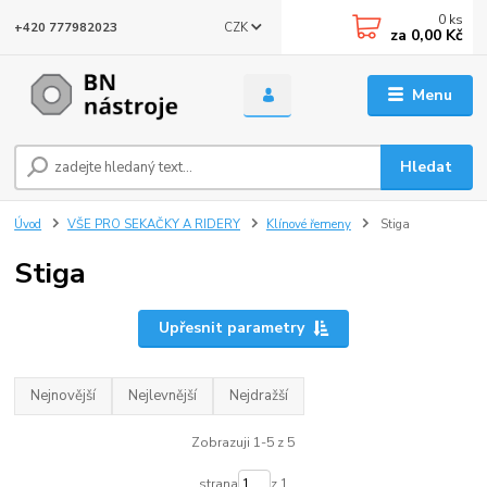
0
ks
CZK
+420 777982023
za
0,00 Kč
Menu
Hledat
Úvod
VŠE PRO SEKAČKY A RIDERY
Klínové řemeny
Stiga
Stiga
Upřesnit parametry
Nejnovější
Nejlevnější
Nejdražší
Zobrazuji 1-5 z 5
strana
z 1