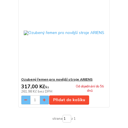
Ozubený řemen pro novější stroje ARIENS
317,00 Kč
Od objednání do 5ti
/
ks
dnů
261,98 Kč
bez DPH
Přidat do košíku
strana
z 1