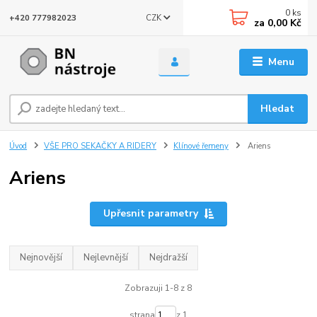
0
ks
CZK
+420 777982023
za
0,00 Kč
Menu
Hledat
Úvod
VŠE PRO SEKAČKY A RIDERY
Klínové řemeny
Ariens
Ariens
Upřesnit parametry
Nejnovější
Nejlevnější
Nejdražší
Zobrazuji 1-8 z 8
strana
z 1