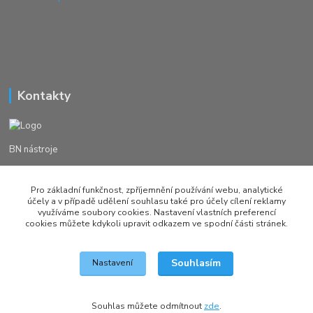
Kontakty
BN nástroje
Michal Žežulka
Pro základní funkčnost, zpříjemnění používání webu, analytické
+420 777982023
účely a v případě udělení souhlasu také pro účely cílení reklamy
využíváme soubory cookies. Nastavení vlastních preferencí
cookies můžete kdykoli upravit odkazem ve spodní části stránek.
brusirnanastroju@seznam.cz
Souhlasím
Nastavení
Vytvořeno na
Eshop-rychle.cz
Souhlas můžete odmítnout
zde
.