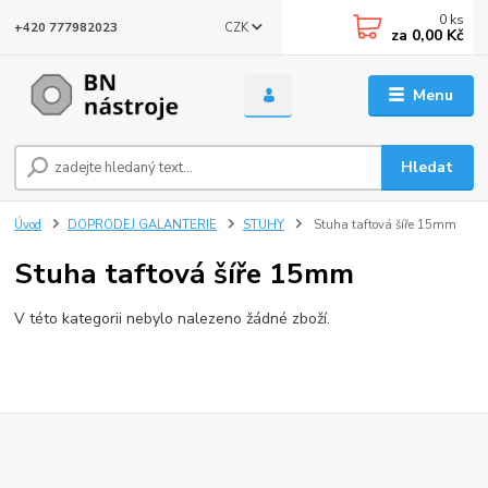
0
ks
CZK
+420 777982023
za
0,00 Kč
Menu
Hledat
Úvod
DOPRODEJ GALANTERIE
STUHY
Stuha taftová šíře 15mm
Stuha taftová šíře 15mm
V této kategorii nebylo nalezeno žádné zboží.