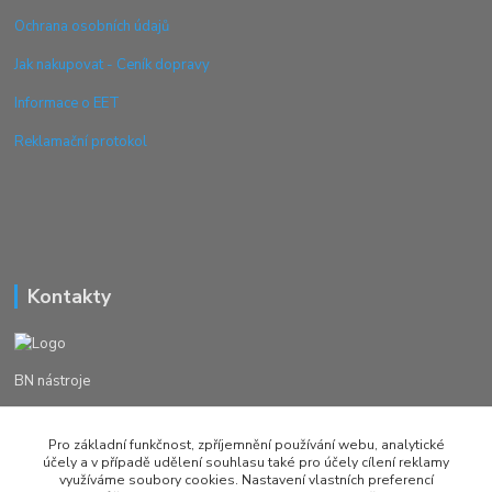
Ochrana osobních údajů
Jak nakupovat - Ceník dopravy
Informace o EET
Reklamační protokol
Kontakty
BN nástroje
Michal Žežulka
Pro základní funkčnost, zpříjemnění používání webu, analytické
+420 777982023
účely a v případě udělení souhlasu také pro účely cílení reklamy
využíváme soubory cookies. Nastavení vlastních preferencí