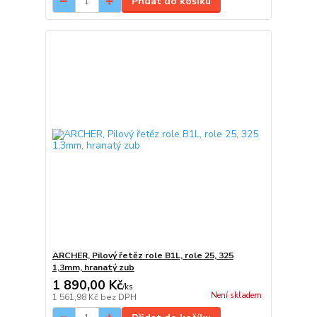
Přidat do košíku
ARCHER, Pilový řetěz role B1L, role 25, 325
1,3mm, hranatý zub
1 890,00 Kč
/
ks
Není skladem
1 561,98 Kč
bez DPH