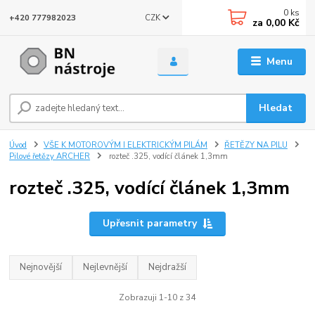
0
ks
CZK
+420 777982023
za
0,00 Kč
Menu
Hledat
Úvod
VŠE K MOTOROVÝM I ELEKTRICKÝM PILÁM
ŘETĚZY NA PILU
Pilové řetězy ARCHER
rozteč .325, vodící článek 1,3mm
rozteč .325, vodící článek 1,3mm
Upřesnit parametry
Nejnovější
Nejlevnější
Nejdražší
Zobrazuji 1-10 z 34