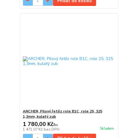
Přidat do košíku
ARCHER, Pilový řetěz role B1C, role 25, 325
1,3mm, kulatý zub
1 780,00 Kč
/
ks
Skladem
1 471,07 Kč
bez DPH