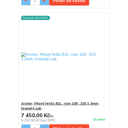
Přidat do košíku
Doprava ZDARMA
Archer, Pilový řetěz B1L, role 100, .325 1,3mm,
hranatý zub
7 450,00 Kč
/
ks
Skladem
6 157,02 Kč
bez DPH