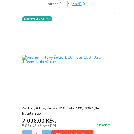
strana
z 4
další
Doprava ZDARMA
Archer, Pilový řetěz B1C, role 100, .325 1,3mm,
kulatý zub
7 096,00 Kč
/
ks
Skladem
5 864,46 Kč
bez DPH