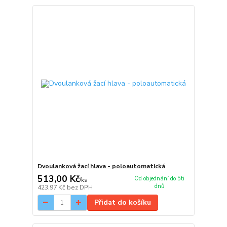
Dvoulanková žací hlava - poloautomatická
513,00 Kč
Od objednání do 5ti
/
ks
dnů
423,97 Kč
bez DPH
Přidat do košíku