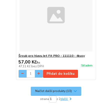
Šroub pro hlavu Jet Fit PRO - 111110 - 4kusy
57,00 Kč
/
ks
Skladem
47,11 Kč
bez DPH
Přidat do košíku
Načíst další produkty (10)
strana
z 2
další