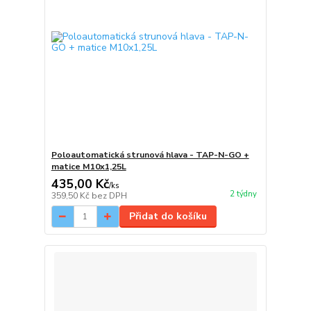
Poloautomatická strunová hlava - TAP-N-GO +
matice M10x1,25L
435,00 Kč
/
ks
2 týdny
359,50 Kč
bez DPH
Přidat do košíku