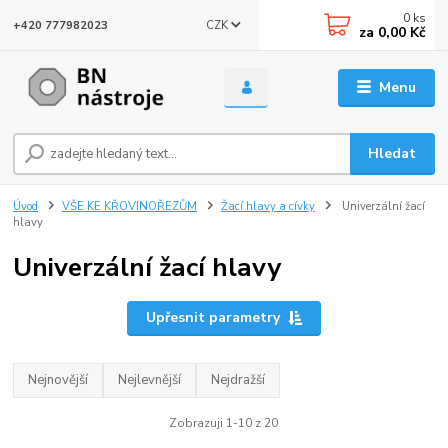
0
ks
CZK
+420 777982023
za
0,00 Kč
Menu
Hledat
Úvod
VŠE KE KŘOVINOŘEZŮM
Žací hlavy a cívky
Univerzální žací
hlavy
Univerzální žací hlavy
Upřesnit parametry
Nejnovější
Nejlevnější
Nejdražší
Zobrazuji 1-10 z 20