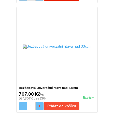
Bezčepová univerzální hlava nad 33ccm
707,00 Kč
/
ks
Skladem
584,30 Kč
bez DPH
Přidat do košíku