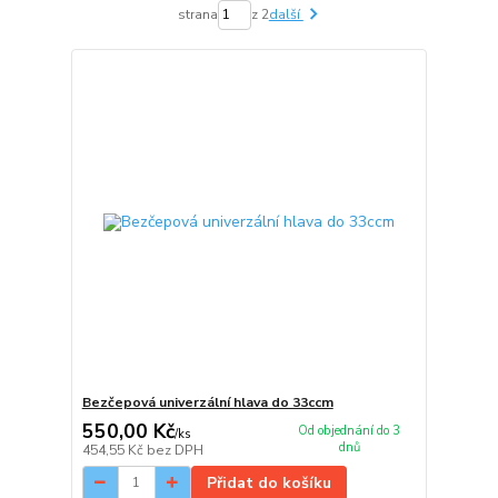
strana
z 2
další
Bezčepová univerzální hlava do 33ccm
550,00 Kč
Od objednání do 3
/
ks
dnů
454,55 Kč
bez DPH
Přidat do košíku