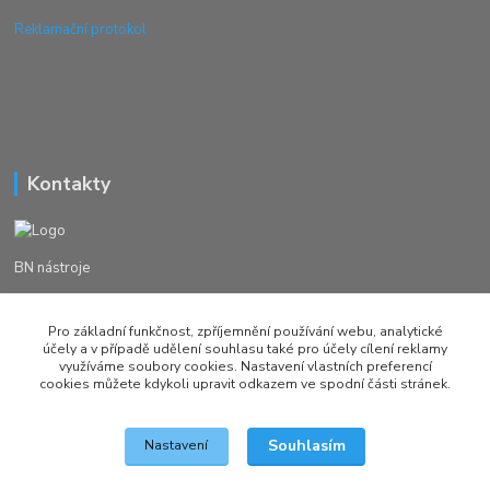
Reklamační protokol
Kontakty
BN nástroje
Michal Žežulka
Pro základní funkčnost, zpříjemnění používání webu, analytické
+420 777982023
účely a v případě udělení souhlasu také pro účely cílení reklamy
využíváme soubory cookies. Nastavení vlastních preferencí
cookies můžete kdykoli upravit odkazem ve spodní části stránek.
brusirnanastroju@seznam.cz
Souhlasím
Nastavení