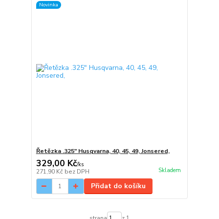
Novinka
Řetězka .325" Husqvarna, 40, 45, 49, Jonsered,
329,00 Kč
/
ks
Skladem
271,90 Kč
bez DPH
Přidat do košíku
strana
z 1