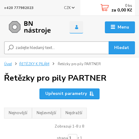
0
ks
CZK
+420 777982023
za
0,00 Kč
Menu
Hledat
Úvod
ŘETĚZKY K PILÁM
Řetězky pro pily PARTNER
Řetězky pro pily PARTNER
Upřesnit parametry
Nejnovější
Nejlevnější
Nejdražší
Zobrazuji 1-8 z 8
strana
z 1