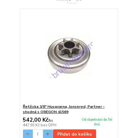
Řetězka 3/8" Husqvarna, Jonsered, Partner -
shodná s OREGON 41569
542,00 Kč
Od objednání do 5ti
/
ks
dnů
447,93 Kč
bez DPH
Přidat do košíku