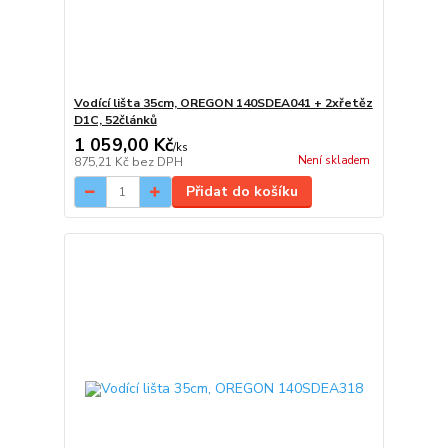
Vodící lišta 35cm, OREGON 140SDEA041 + 2xřetěz
D1C, 52článků
1 059,00 Kč
/
ks
Není skladem
875,21 Kč
bez DPH
Přidat do košíku