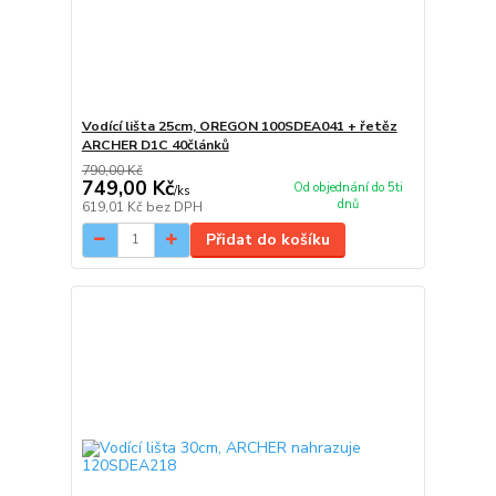
Vodící lišta 25cm, OREGON 100SDEA041 + řetěz
ARCHER D1C 40článků
790,00 Kč
749,00 Kč
Od objednání do 5ti
/
ks
dnů
619,01 Kč
bez DPH
Přidat do košíku