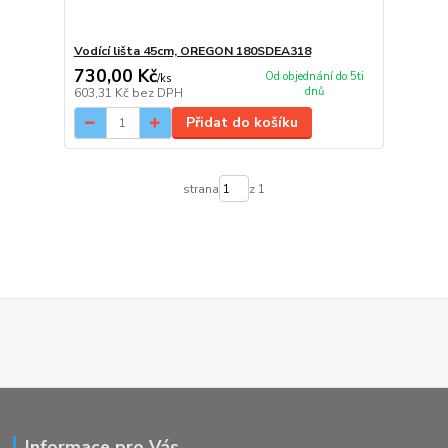
Vodící lišta 45cm, OREGON 180SDEA318
730,00 Kč
Od objednání do 5ti
/
ks
dnů
603,31 Kč
bez DPH
Přidat do košíku
strana
z 1
Informace pro Vás