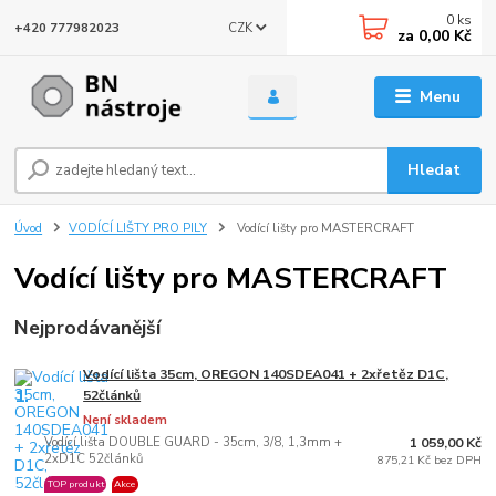
0
ks
CZK
+420 777982023
za
0,00 Kč
Menu
Hledat
Úvod
VODÍCÍ LIŠTY PRO PILY
Vodící lišty pro MASTERCRAFT
Vodící lišty pro MASTERCRAFT
Nejprodávanější
Vodící lišta 35cm, OREGON 140SDEA041 + 2xřetěz D1C,
1.
52článků
Není skladem
Vodící lišta DOUBLE GUARD - 35cm, 3/8, 1,3mm +
1 059,00 Kč
2xD1C 52článků
875,21 Kč bez DPH
TOP produkt
Akce