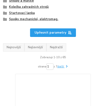
Šrouby a matice
Kolečka zahradních strojů
Startovací lanka
Spojky mechanické, elektromag.
Upřesnit parametry
Nejnovější
Nejlevnější
Nejdražší
Zobrazuji 1-10 z 65
strana
z 7
další