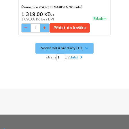
Řemenice CASTELGARDEN 20 zubů
1 319,00 Kč
/
ks
Skladem
1 090,08 Kč
bez DPH
Přidat do košíku
Načíst další produkty (10)
strana
z 7
další