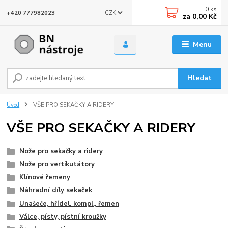
0
ks
CZK
+420 777982023
za
0,00 Kč
Menu
Hledat
Úvod
VŠE PRO SEKAČKY A RIDERY
VŠE PRO SEKAČKY A RIDERY
Nože pro sekačky a ridery
Nože pro vertikutátory
Klínové řemeny
Náhradní díly sekaček
Unašeče, hřídel. kompl., řemen
Válce, písty, pístní kroužky