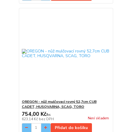
OREGON - nůž mulčovací rovný 52,7cm CUB
CADET, HUSQVARNA, SCAG, TORO
754,00 Kč
/
ks
Není skladem
623,14 Kč
bez DPH
Přidat do košíku