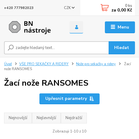
0
ks
CZK
+420 777982023
za
0,00 Kč
Menu
Hledat
Úvod
VŠE PRO SEKAČKY A RIDERY
Nože pro sekačky a ridery
Žací
nože RANSOMES
Žací nože RANSOMES
Upřesnit parametry
Nejnovější
Nejlevnější
Nejdražší
Zobrazuji 1-10 z 10