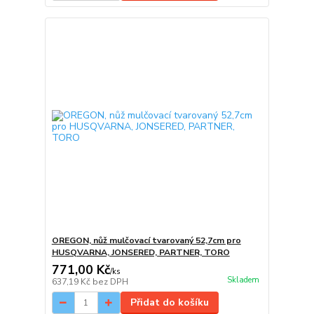
OREGON, nůž mulčovací tvarovaný 52,7cm pro
HUSQVARNA, JONSERED, PARTNER, TORO
771,00 Kč
/
ks
Skladem
637,19 Kč
bez DPH
Přidat do košíku