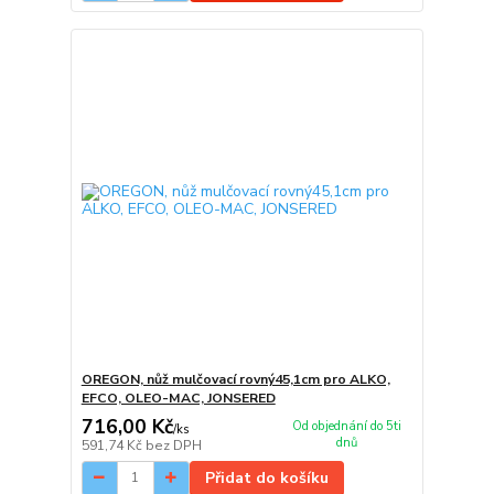
OREGON, nůž mulčovací rovný45,1cm pro ALKO,
EFCO, OLEO-MAC, JONSERED
716,00 Kč
Od objednání do 5ti
/
ks
dnů
591,74 Kč
bez DPH
Přidat do košíku