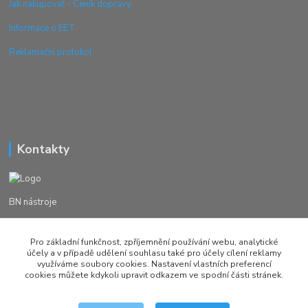
Jak nakupovat - Ceník dopravy
Informace o EET
Reklamační protokol
Kontakty
BN nástroje
Michal Žežulka
Pro základní funkčnost, zpříjemnění používání webu, analytické
+420 777982023
účely a v případě udělení souhlasu také pro účely cílení reklamy
využíváme soubory cookies. Nastavení vlastních preferencí
cookies můžete kdykoli upravit odkazem ve spodní části stránek.
brusirnanastroju@seznam.cz