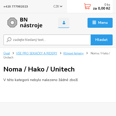
0
ks
CZK
+420 777982023
za
0,00 Kč
Menu
Hledat
Úvod
VŠE PRO SEKAČKY A RIDERY
Klínové řemeny
Noma / Hako /
Unitech
Noma / Hako / Unitech
V této kategorii nebylo nalezeno žádné zboží.