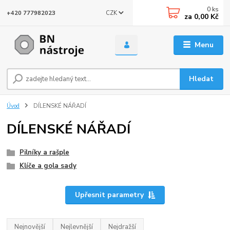
0
ks
CZK
+420 777982023
za
0,00 Kč
Menu
Hledat
Úvod
DÍLENSKÉ NÁŘADÍ
DÍLENSKÉ NÁŘADÍ
Pilníky a rašple
Klíče a gola sady
Upřesnit parametry
Nejnovější
Nejlevnější
Nejdražší