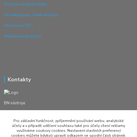
Ochrana osobních údajů
Jak nakupovat - Ceník dopravy
Informace o EET
Reklamační protokol
Kontakty
BN nástroje
Michal Žežulka
Pro základní funkčnost, zpříjemnění používání webu, analytické
+420 777982023
účely a v případě udělení souhlasu také pro účely cílení reklamy
využíváme soubory cookies. Nastavení vlastních preferencí
cookies můžete kdykoli upravit odkazem ve spodní části stránek.
brusirnanastroju@seznam.cz