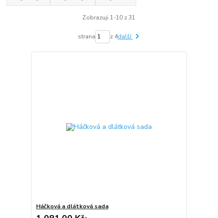
Zobrazuji 1-10 z 31
strana
z 4
další
Háčková a dlátková sada