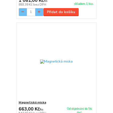
1 081,00 Kč
/
ks
skladem 1 kus
893,39 Kč
bez DPH
Přidat do košíku
Magnetická miska
663,00 Kč
Od objednání do 5ti
/
ks
dnů