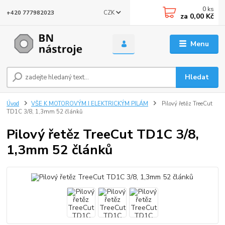
0
ks
CZK
+420 777982023
za
0,00 Kč
Menu
Hledat
Úvod
VŠE K MOTOROVÝM I ELEKTRICKÝM PILÁM
Pilový řetěz TreeCut
TD1C 3/8, 1,3mm 52 článků
Pilový řetěz TreeCut TD1C 3/8,
1,3mm 52 článků