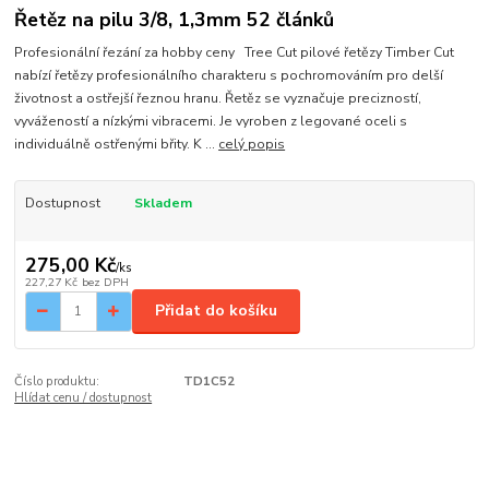
Řetěz na pilu 3/8, 1,3mm 52 článků
Profesionální řezání za hobby ceny Tree Cut pilové řetězy Timber Cut
nabízí řetězy profesionálního charakteru s pochromováním pro delší
životnost a ostřejší řeznou hranu. Řetěz se vyznačuje precizností,
vyvážeností a nízkými vibracemi. Je vyroben z legované oceli s
individuálně ostřenými břity. K ...
celý popis
Dostupnost
Skladem
275,00 Kč
/
ks
227,27 Kč
bez DPH
Přidat do košíku
Číslo produktu:
TD1C52
Hlídat cenu / dostupnost