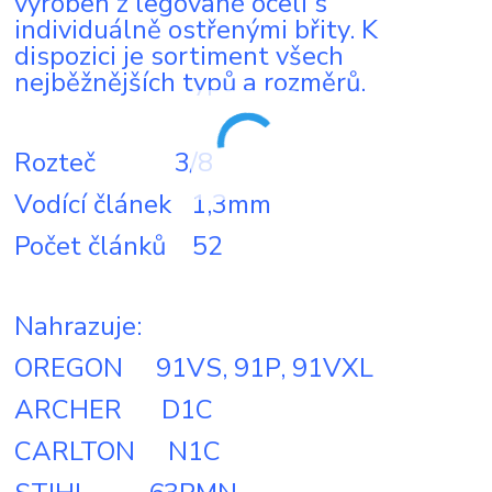
vyroben z legované oceli s
individuálně ostřenými břity. K
dispozici je sortiment všech
nejběžnějších typů a rozměrů.
Rozteč 3/8
Vodící článek 1,3mm
Počet článků 52
Nahrazuje:
OREGON 91VS, 91P, 91VXL
ARCHER D1C
CARLTON N1C