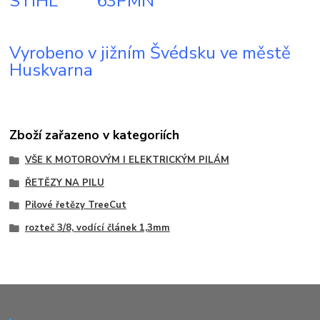
STIHL 63PMN
Vyrobeno v jižním Švédsku ve městě
Huskvarna
Zboží zařazeno v kategoriích
VŠE K MOTOROVÝM I ELEKTRICKÝM PILÁM
ŘETĚZY NA PILU
Pilové řetězy TreeCut
rozteč 3/8, vodící článek 1,3mm