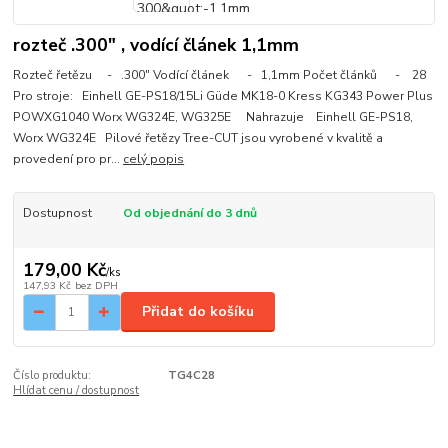
rozteč .300" , vodící článek 1,1mm
Rozteč řetězu - .300" Vodící článek - 1,1mm Počet článků - 28
Pro stroje: Einhell GE-PS18/15Li Güde MK18-0 Kress KG343 Power Plus
POWXG1040 Worx WG324E, WG325E Nahrazuje Einhell GE-PS18,
Worx WG324E Pilové řetězy Tree-CUT jsou vyrobené v kvalitě a
provedení pro pr...
celý popis
Dostupnost
Od objednání do 3 dnů
179,00 Kč
/
ks
147,93 Kč
bez DPH
Přidat do košíku
Číslo produktu:
TG4C28
Hlídat cenu / dostupnost