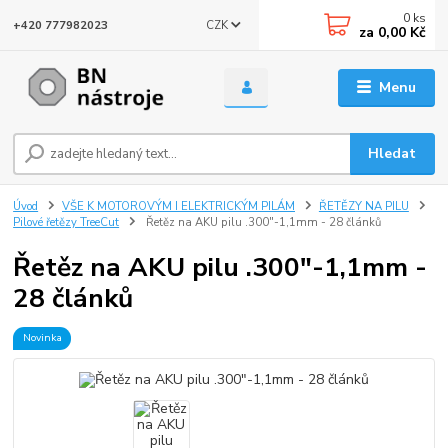
0
ks
CZK
+420 777982023
za
0,00 Kč
Menu
Hledat
Úvod
VŠE K MOTOROVÝM I ELEKTRICKÝM PILÁM
ŘETĚZY NA PILU
Pilové řetězy TreeCut
Řetěz na AKU pilu .300"-1,1mm - 28 článků
Řetěz na AKU pilu .300"-1,1mm -
28 článků
Novinka