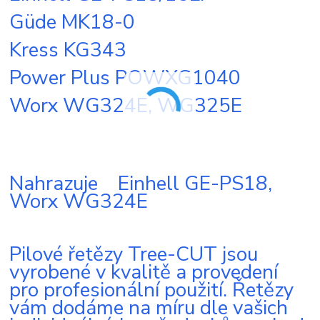
Güde MK18-0
Kress KG343
Power Plus POWXG1040
Worx WG324E, WG325E
Nahrazuje Einhell GE-PS18,
Worx WG324E
Pilové řetězy Tree-CUT jsou
vyrobené v kvalitě a provedení
pro profesionální použití. Řetězy
vám dodáme na míru dle vašich