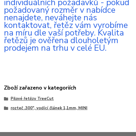
individuálních požadavků - pokud
požadovaný rozměr v nabídce
nenajdete, neváhejte nás
kontaktovat, řetěz vám vyrobíme
na míru dle vaší potřeby. Kvalita
řetězů je ověřena dlouholetým
prodejem na trhu v celé EU.
Zboží zařazeno v kategoriích
Pilové řetězy TreeCut
rozteč .300", vodící článek 1,1mm, MINI