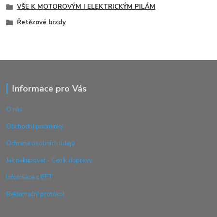
VŠE K MOTOROVÝM I ELEKTRICKÝM PILÁM
Řetězové brzdy
Informace pro Vás
O nás
Obchodní podmínky
Ochrana osobních údajů
Jak nakupovat - Ceník dopravy
Informace o EET
Reklamační protokol