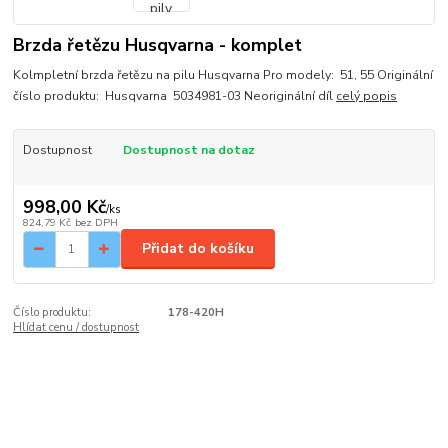
Brzda řetězu Husqvarna - komplet
Kolmpletní brzda řetězu na pilu Husqvarna Pro modely: 51, 55 Originální
číslo produktu: Husqvarna 5034981-03 Neoriginální díl
celý popis
Dostupnost
Dostupnost na dotaz
998,00 Kč
/
ks
824,79 Kč
bez DPH
Přidat do košíku
Číslo produktu:
178-420H
Hlídat cenu / dostupnost