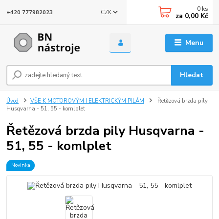
0
ks
CZK
+420 777982023
za
0,00 Kč
Menu
Hledat
Úvod
VŠE K MOTOROVÝM I ELEKTRICKÝM PILÁM
Řetězová brzda pily
Husqvarna - 51, 55 - komlplet
Řetězová brzda pily Husqvarna -
51, 55 - komlplet
Novinka