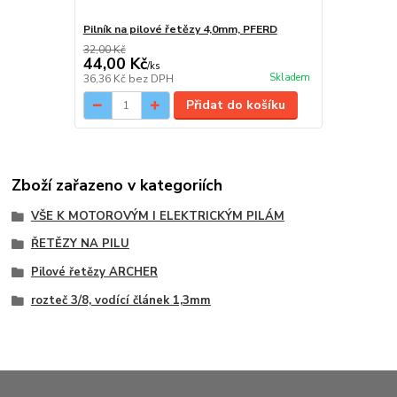
Pilník na pilové řetězy 4,0mm, PFERD
32,00 Kč
44,00 Kč
/
ks
Skladem
36,36 Kč
bez DPH
Přidat do košíku
Zboží zařazeno v kategoriích
VŠE K MOTOROVÝM I ELEKTRICKÝM PILÁM
ŘETĚZY NA PILU
Pilové řetězy ARCHER
rozteč 3/8, vodící článek 1,3mm