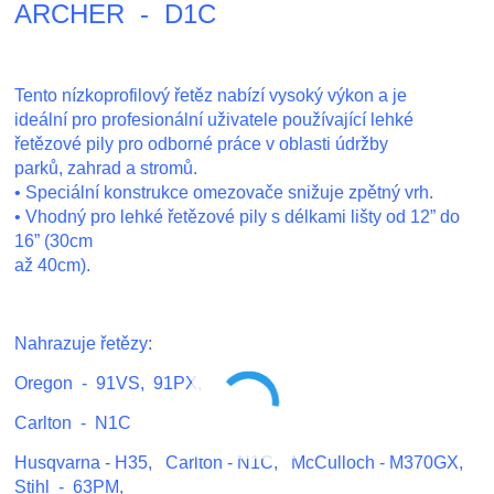
ARCHER - D1C
Tento nízkoprofilový řetěz nabízí vysoký výkon a je
ideální pro profesionální uživatele používající lehké
řetězové pily pro odborné práce v oblasti údržby
parků, zahrad a stromů.
• Speciální konstrukce omezovače snižuje zpětný vrh.
• Vhodný pro lehké řetězové pily s délkami lišty od 12” do
16” (30cm
až 40cm).
Nahrazuje řetězy:
Oregon - 91VS, 91PX,
Carlton - N1C
Husqvarna - H35, Carlton - N1C, McCulloch - M370GX,
Stihl - 63PM,