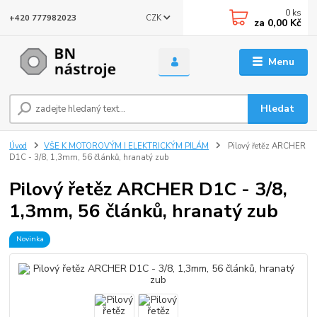
0
ks
CZK
+420 777982023
za
0,00 Kč
Menu
Hledat
Úvod
VŠE K MOTOROVÝM I ELEKTRICKÝM PILÁM
Pilový řetěz ARCHER
D1C - 3/8, 1,3mm, 56 článků, hranatý zub
Pilový řetěz ARCHER D1C - 3/8,
1,3mm, 56 článků, hranatý zub
Novinka