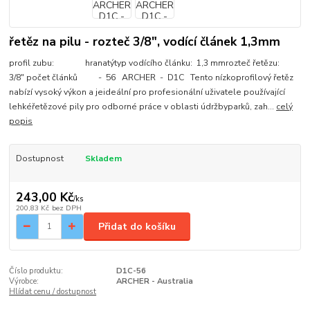
řetěz na pilu - rozteč 3/8", vodící článek 1,3mm
profil zubu: hranatýtyp vodícího článku: 1,3 mmrozteč řetězu:
3/8" počet článků - 56 ARCHER - D1C Tento nízkoprofilový řetěz
nabízí vysoký výkon a jeideální pro profesionální uživatele používající
lehkéřetězové pily pro odborné práce v oblasti údržbyparků, zah...
celý
popis
Dostupnost
Skladem
243,00 Kč
/
ks
200,83 Kč
bez DPH
Přidat do košíku
Číslo produktu:
D1C-56
Výrobce:
ARCHER - Australia
Hlídat cenu / dostupnost