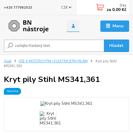
0
ks
CZK
+420 777982023
za
0,00 Kč
Menu
Hledat
Úvod
VŠE K MOTOROVÝM I ELEKTRICKÝM PILÁM
Kryt pily Stihl
MS341,361
Kryt pily Stihl MS341,361
Novinka