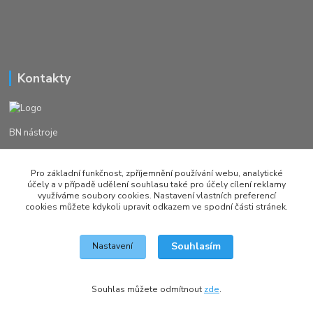
Kontakty
BN nástroje
Michal Žežulka
Pro základní funkčnost, zpříjemnění používání webu, analytické
+420 777982023
účely a v případě udělení souhlasu také pro účely cílení reklamy
využíváme soubory cookies. Nastavení vlastních preferencí
cookies můžete kdykoli upravit odkazem ve spodní části stránek.
brusirnanastroju@seznam.cz
Souhlasím
Nastavení
Vytvořeno na
Eshop-rychle.cz
Souhlas můžete odmítnout
zde
.