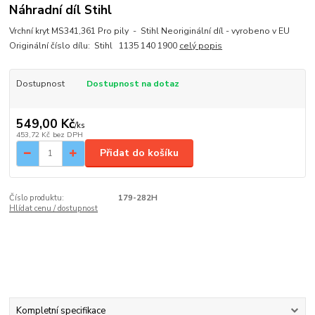
Náhradní díl Stihl
Vrchní kryt MS341,361 Pro pily - Stihl Neoriginální díl - vyrobeno v EU
Originální číslo dílu: Stihl 1135 140 1900
celý popis
Dostupnost
Dostupnost na dotaz
549,00 Kč
/
ks
453,72 Kč
bez DPH
Přidat do košíku
Číslo produktu:
179-282H
Hlídat cenu / dostupnost
Kompletní specifikace