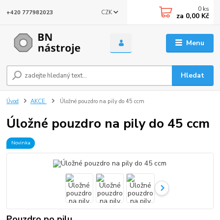
0
ks
CZK
+420 777982023
za
0,00 Kč
Menu
Hledat
Úvod
AKCE
Úložné pouzdro na pily do 45 ccm
Úložné pouzdro na pily do 45 ccm
Novinka
Pouzdro po pilu