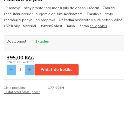
Plastový úložný prostor pro menší pily do obsahu 45ccm. Zabrání
znečištění interiéru olejem a dalšími nečistotami. Elastické úchyty
zabraňující pohybu při přepravě. Už žádná nečistota v autě nebo v dílně
z Vaší pily. Materiál - tvrzený plast. Barva - černá
celý popis
Dostupnost
Skladem
395,00 Kč
/
ks
326,45 Kč
bez DPH
Přidat do košíku
Číslo produktu:
177-905H
Hlídat cenu / dostupnost