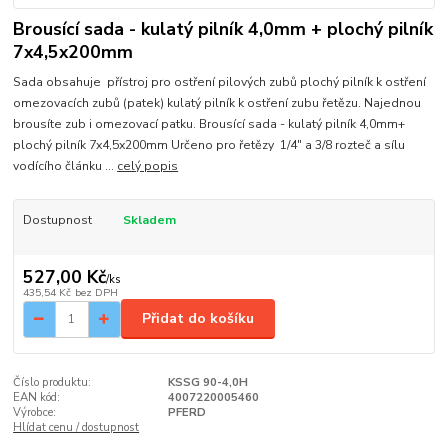
Brousící sada - kulatý pilník 4,0mm + plochý pilník
7x4,5x200mm
Sada obsahuje přístroj pro ostření pilových zubů plochý pilník k ostření
omezovacích zubů (patek) kulatý pilník k ostření zubu řetězu. Najednou
brousíte zub i omezovací patku. Brousící sada - kulatý pilník 4,0mm+
plochý pilník 7x4,5x200mm Určeno pro řetězy 1/4" a 3/8 rozteč a sílu
vodícího článku ...
celý popis
Dostupnost
Skladem
527,00 Kč
/
ks
435,54 Kč
bez DPH
Přidat do košíku
Číslo produktu:
KSSG 90-4,0H
EAN kód:
4007220005460
Výrobce:
PFERD
Hlídat cenu / dostupnost